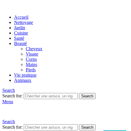
Accueil
Nettoyage
Jardin
Cuisine
Santé
Beauté
Cheveux
Visage
Corps
Mains
Pieds
Vie pratique
Animaux
Search
Search for:
Search
Menu
Search
Search for:
Search