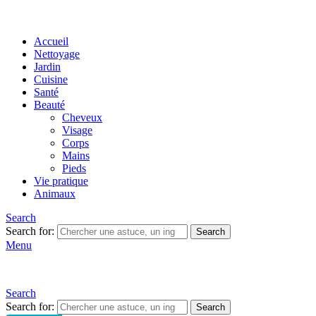
Accueil
Nettoyage
Jardin
Cuisine
Santé
Beauté
Cheveux
Visage
Corps
Mains
Pieds
Vie pratique
Animaux
Search
Search for:
Search
Menu
Search
Search for:
Search