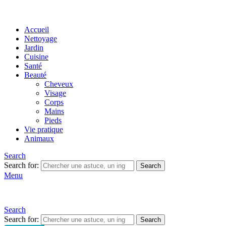
Accueil
Nettoyage
Jardin
Cuisine
Santé
Beauté
Cheveux
Visage
Corps
Mains
Pieds
Vie pratique
Animaux
Search
Search for:
Search
Menu
Search
Search for:
Search