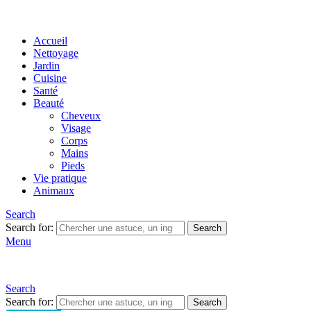
Accueil
Nettoyage
Jardin
Cuisine
Santé
Beauté
Cheveux
Visage
Corps
Mains
Pieds
Vie pratique
Animaux
Search
Search for:
Search
Menu
Search
Search for:
Search