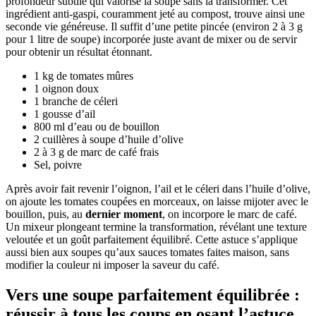
profondeur subtile qui valorise la soupe sans la transformer. Cet
ingrédient anti-gaspi, couramment jeté au compost, trouve ainsi une
seconde vie généreuse. Il suffit d’une petite pincée (environ 2 à 3 g
pour 1 litre de soupe) incorporée juste avant de mixer ou de servir
pour obtenir un résultat étonnant.
1 kg de tomates mûres
1 oignon doux
1 branche de céleri
1 gousse d’ail
800 ml d’eau ou de bouillon
2 cuillères à soupe d’huile d’olive
2 à 3 g de marc de café frais
Sel, poivre
Après avoir fait revenir l’oignon, l’ail et le céleri dans l’huile d’olive,
on ajoute les tomates coupées en morceaux, on laisse mijoter avec le
bouillon, puis, au
dernier moment
, on incorpore le marc de café.
Un mixeur plongeant termine la transformation, révélant une texture
veloutée et un goût parfaitement équilibré. Cette astuce s’applique
aussi bien aux soupes qu’aux sauces tomates faites maison, sans
modifier la couleur ni imposer la saveur du café.
Vers une soupe parfaitement équilibrée :
réussir à tous les coups en osant l’astuce