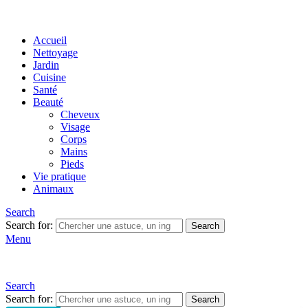
Accueil
Nettoyage
Jardin
Cuisine
Santé
Beauté
Cheveux
Visage
Corps
Mains
Pieds
Vie pratique
Animaux
Search
Search for:
Search
Menu
Search
Search for:
Search