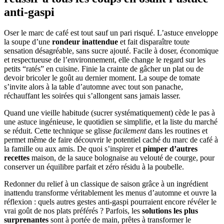
anti-gaspi
Oser le marc de café est tout sauf un pari risqué. L’astuce enveloppe
la soupe d’une
rondeur inattendue
et fait disparaître toute
sensation désagréable, sans sucre ajouté. Facile à doser, économique
et respectueuse de l’environnement, elle change le regard sur les
petits “ratés” en cuisine. Finie la crainte de gâcher un plat ou de
devoir bricoler le goût au dernier moment. La soupe de tomate
s’invite alors à la table d’automne avec tout son panache,
réchauffant les soirées qui s’allongent sans jamais lasser.
Quand une vieille habitude (sucrer systématiquement) cède le pas à
une astuce ingénieuse, le quotidien se simplifie, et la liste du marché
se réduit. Cette technique se glisse
facilement
dans les routines et
permet même de faire découvrir le potentiel caché du marc de café à
la famille ou aux amis. De quoi s’inspirer et
pimper d’autres
recettes
maison, de la sauce bolognaise au velouté de courge, pour
conserver un équilibre parfait et zéro résidu à la poubelle.
Redonner du relief à un classique de saison grâce à un ingrédient
inattendu transforme véritablement les menus d’automne et ouvre la
réflexion : quels autres gestes anti-gaspi pourraient encore révéler le
vrai goût de nos plats préférés ? Parfois, les
solutions les plus
surprenantes
sont à portée de main, prêtes à transformer le