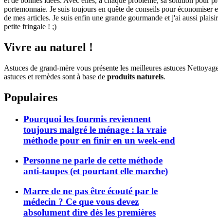
et de bonnes idées. Avec elles, à chaque problème, sa solution pour pre
portemonnaie. Je suis toujours en quête de conseils pour économiser et 
de mes articles. Je suis enfin une grande gourmande et j'ai aussi plaisi
petite fringale ! ;)
Vivre au naturel !
Astuces de grand-mère vous présente les meilleures astuces Nettoyag
astuces et remèdes sont à base de
produits naturels
.
Populaires
Pourquoi les fourmis reviennent
toujours malgré le ménage : la vraie
méthode pour en finir en un week-end
Personne ne parle de cette méthode
anti-taupes (et pourtant elle marche)
Marre de ne pas être écouté par le
médecin ? Ce que vous devez
absolument dire dès les premières