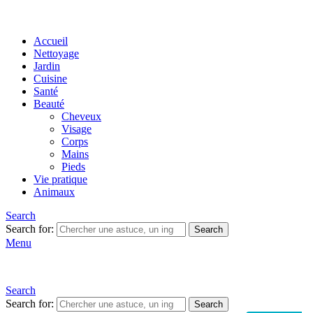
Accueil
Nettoyage
Jardin
Cuisine
Santé
Beauté
Cheveux
Visage
Corps
Mains
Pieds
Vie pratique
Animaux
Search
Search for:
Search
Menu
Search
Search for:
Search