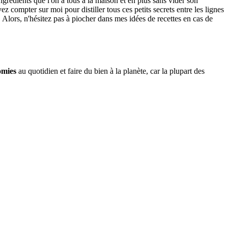
ngrédients que l'on a tous à la maison et en plus sans vider son
 compter sur moi pour distiller tous ces petits secrets entre les lignes
. Alors, n'hésitez pas à piocher dans mes idées de recettes en cas de
omies
au quotidien et faire du bien à la planète, car la plupart des