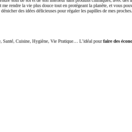
ndre soin de soi et de son intérieur sans produits chimiques, avec des i
me rendre la vie plus douce tout en protégeant la planète, et vous pouvez
r dénicher des idées délicieuses pour régaler les papilles de mes proches
e, Santé, Cuisine, Hygiène, Vie Pratique… L’idéal pour
faire des écon