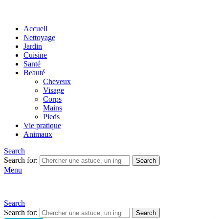
Accueil
Nettoyage
Jardin
Cuisine
Santé
Beauté
Cheveux
Visage
Corps
Mains
Pieds
Vie pratique
Animaux
Search
Search for:
Search
Menu
Search
Search for:
Search