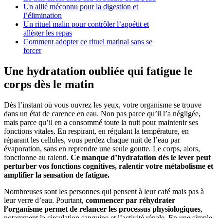
Un allié méconnu pour la digestion et
l’élimination
Un rituel malin pour contrôler l’appétit et
alléger les repas
Comment adopter ce rituel matinal sans se
forcer
Une hydratation oubliée qui fatigue le
corps dès le matin
Dès l’instant où vous ouvrez les yeux, votre organisme se trouve
dans un état de carence en eau. Non pas parce qu’il l’a négligée,
mais parce qu’il en a consommé toute la nuit pour maintenir ses
fonctions vitales. En respirant, en régulant la température, en
réparant les cellules, vous perdez chaque nuit de l’eau par
évaporation, sans en reprendre une seule goutte. Le corps, alors,
fonctionne au ralenti.
Ce manque d’hydratation dès le lever peut
perturber vos fonctions cognitives, ralentir votre métabolisme et
amplifier la sensation de fatigue.
Nombreuses sont les personnes qui pensent à leur café mais pas à
leur verre d’eau. Pourtant,
commencer par réhydrater
l’organisme permet de relancer les processus physiologiques
,
notamment la circulation sanguine et l’activité rénale. En une simple