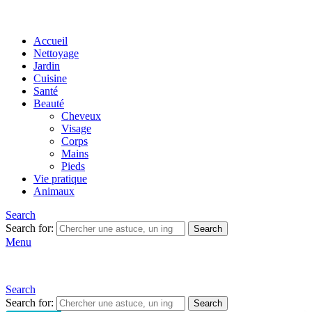
Accueil
Nettoyage
Jardin
Cuisine
Santé
Beauté
Cheveux
Visage
Corps
Mains
Pieds
Vie pratique
Animaux
Search
Search for:
Search
Menu
Search
Search for:
Search