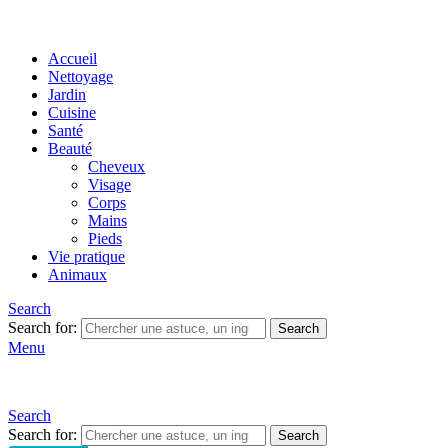
Accueil
Nettoyage
Jardin
Cuisine
Santé
Beauté
Cheveux
Visage
Corps
Mains
Pieds
Vie pratique
Animaux
Search
Search for:
Search
Menu
Search
Search for:
Search