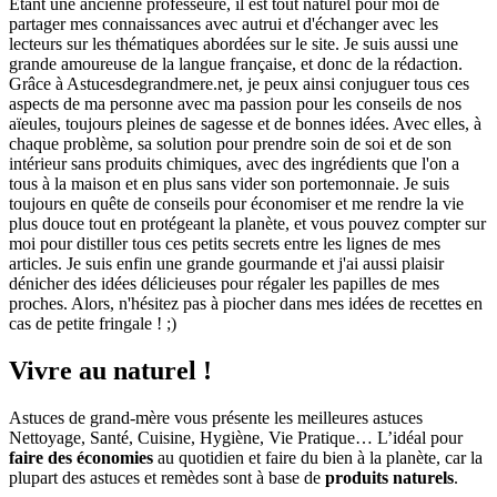
Étant une ancienne professeure, il est tout naturel pour moi de
partager mes connaissances avec autrui et d'échanger avec les
lecteurs sur les thématiques abordées sur le site. Je suis aussi une
grande amoureuse de la langue française, et donc de la rédaction.
Grâce à Astucesdegrandmere.net, je peux ainsi conjuguer tous ces
aspects de ma personne avec ma passion pour les conseils de nos
aïeules, toujours pleines de sagesse et de bonnes idées. Avec elles, à
chaque problème, sa solution pour prendre soin de soi et de son
intérieur sans produits chimiques, avec des ingrédients que l'on a
tous à la maison et en plus sans vider son portemonnaie. Je suis
toujours en quête de conseils pour économiser et me rendre la vie
plus douce tout en protégeant la planète, et vous pouvez compter sur
moi pour distiller tous ces petits secrets entre les lignes de mes
articles. Je suis enfin une grande gourmande et j'ai aussi plaisir
dénicher des idées délicieuses pour régaler les papilles de mes
proches. Alors, n'hésitez pas à piocher dans mes idées de recettes en
cas de petite fringale ! ;)
Vivre au naturel !
Astuces de grand-mère vous présente les meilleures astuces
Nettoyage, Santé, Cuisine, Hygiène, Vie Pratique… L’idéal pour
faire des économies
au quotidien et faire du bien à la planète, car la
plupart des astuces et remèdes sont à base de
produits naturels
.