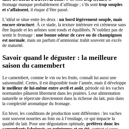
fromage manque probablement d’affinage ; s’ils sont
trop souples
et s’affaissent
, il risque d’être passé.
L’idéal se situe entre les deux :
un bord légèrement souple, mais
encore structuré
. À ce stade, la texture intérieure est crémeuse sans
être liquide et les arômes sont ronds et équilibrés. N’oubliez pas de
sentir le fromage :
une bonne odeur de cave ou de champignon
est normale
, mais un parfum d’ammoniac trahit souvent un excès
de maturité.
Savoir quand le déguster : la meilleure
saison du camembert
Le camembert, comme le vin ou les fruits, connaît lui aussi une
saisonnalité. Certes, il est disponible toute l’année, mais il développe
le meilleur de lui-même entre avril et août
, période où les vaches
normandes pâturent librement dans les prairies. Leur alimentation
naturelle se répercute directement dans la richesse du lait, puis dans
la complexité aromatique du fromage.
En hiver, les conditions de production sont différentes : les vaches
sont souvent nourries au foin ou à l’ensilage, ce qui impacte la
qualité du lait. Pour une dégustation optimale,
préférez donc les
camemberts fabriqués au printemps et en été
, surtout si vous