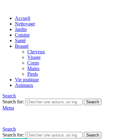
Accueil
Nettoyage
Jardin
Cuisine
Santé
Beauté
Cheveux
Visage
Corps
Mains
Pieds
Vie pratique
Animaux
Search
Search for:
Search
Menu
Search
Search for:
Search