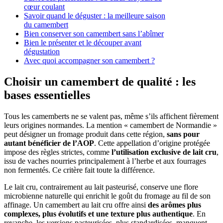
cœur coulant
Savoir quand le déguster : la meilleure saison
du camembert
Bien conserver son camembert sans l’abîmer
Bien le présenter et le découper avant
dégustation
Avec quoi accompagner son camembert ?
Choisir un camembert de qualité : les
bases essentielles
Tous les camemberts ne se valent pas, même s’ils affichent fièrement
leurs origines normandes. La mention « camembert de Normandie »
peut désigner un fromage produit dans cette région,
sans pour
autant bénéficier de l’AOP
. Cette appellation d’origine protégée
impose des règles strictes, comme
l’utilisation exclusive de lait cru
,
issu de vaches nourries principalement à l’herbe et aux fourrages
non fermentés. Ce critère fait toute la différence.
Le lait cru, contrairement au lait pasteurisé, conserve une flore
microbienne naturelle qui enrichit le goût du fromage au fil de son
affinage. Un camembert au lait cru offre ainsi
des arômes plus
complexes, plus évolutifs et une texture plus authentique
. En
revanche, les versions pasteurisées, plus standardisées, manquent