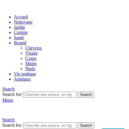
Accueil
Nettoyage
Jardin
Cuisine
Santé
Beauté
Cheveux
Visage
Corps
Mains
Pieds
Vie pratique
Animaux
Search
Search for:
Search
Menu
Search
Search for:
Search