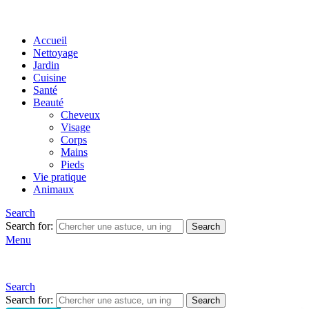
Accueil
Nettoyage
Jardin
Cuisine
Santé
Beauté
Cheveux
Visage
Corps
Mains
Pieds
Vie pratique
Animaux
Search
Search for:
Search
Menu
Search
Search for:
Search