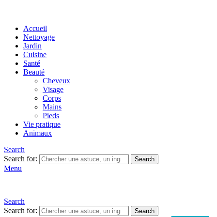
Accueil
Nettoyage
Jardin
Cuisine
Santé
Beauté
Cheveux
Visage
Corps
Mains
Pieds
Vie pratique
Animaux
Search
Search for:
Search
Menu
Search
Search for:
Search