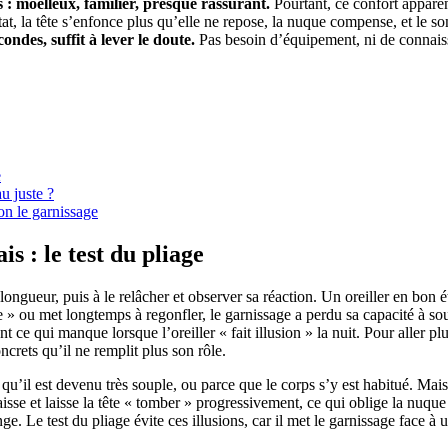
: moelleux, familier, presque rassurant.
Pourtant, ce confort apparen
ultat, la tête s’enfonce plus qu’elle ne repose, la nuque compense, et le 
ondes, suffit à lever le doute.
Pas besoin d’équipement, ni de connaissa
e
au juste ?
lon le garnissage
s : le test du pliage
 longueur, puis à le relâcher et observer sa réaction. Un oreiller en bon 
lle » ou met longtemps à regonfler, le garnissage a perdu sa capacité à s
 ce qui manque lorsque l’oreiller « fait illusion » la nuit. Pour aller plu
ncrets qu’il ne remplit plus son rôle.
 qu’il est devenu très souple, ou parce que le corps s’y est habitué. Mai
sse et laisse la tête « tomber » progressivement, ce qui oblige la nuque 
. Le test du pliage évite ces illusions, car il met le garnissage face à u