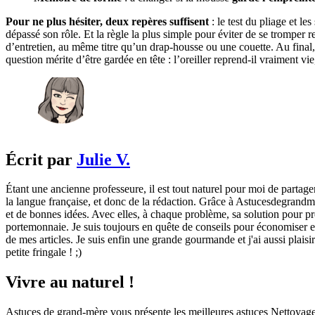
Pour ne plus hésiter, deux repères suffisent
: le test du pliage et le
dépassé son rôle. Et la règle la plus simple pour éviter de se tromper r
d’entretien, au même titre qu’un drap-housse ou une couette. Au final, 
question mérite d’être gardée en tête : l’oreiller reprend-il vraiment vi
Écrit par
Julie V.
Étant une ancienne professeure, il est tout naturel pour moi de partage
la langue française, et donc de la rédaction. Grâce à Astucesdegrandme
et de bonnes idées. Avec elles, à chaque problème, sa solution pour pre
portemonnaie. Je suis toujours en quête de conseils pour économiser et 
de mes articles. Je suis enfin une grande gourmande et j'ai aussi plaisi
petite fringale ! ;)
Vivre au naturel !
Astuces de grand-mère vous présente les meilleures astuces Nettoyag