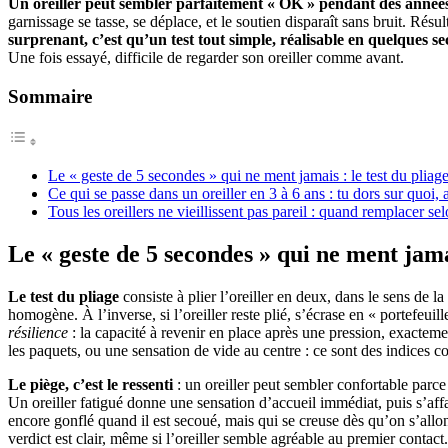
Un oreiller peut sembler parfaitement « OK » pendant des années 
garnissage se tasse, se déplace, et le soutien disparaît sans bruit. Rés
surprenant, c’est qu’un test tout simple, réalisable en quelques sec
Une fois essayé, difficile de regarder son oreiller comme avant.
Sommaire
Le « geste de 5 secondes » qui ne ment jamais : le test du pliag
Ce qui se passe dans un oreiller en 3 à 6 ans : tu dors sur quoi, 
Tous les oreillers ne vieillissent pas pareil : quand remplacer se
Le « geste de 5 secondes » qui ne ment jamai
Le test du pliage
consiste à plier l’oreiller en deux, dans le sens de la
homogène. À l’inverse, si l’oreiller reste plié, s’écrase en « portefeui
résilience
: la capacité à revenir en place après une pression, exactement
les paquets, ou une sensation de vide au centre : ce sont des indices co
Le piège, c’est le ressenti
: un oreiller peut sembler confortable parce
Un oreiller fatigué donne une sensation d’accueil immédiat, puis s’affai
encore gonflé quand il est secoué, mais qui se creuse dès qu’on s’allonge
verdict est clair, même si l’oreiller semble agréable au premier contact.