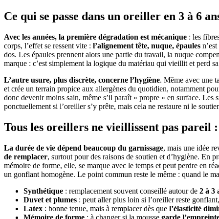
Ce qui se passe dans un oreiller en 3 à 6 ans
Avec les années, la première dégradation est mécanique
: les fibr
corps, l’effet se ressent vite :
l’alignement tête, nuque, épaules
n’est 
dos. Les épaules prennent alors une partie du travail, la nuque compe
marque : c’est simplement la logique du matériau qui vieillit et perd sa 
L’autre usure, plus discrète, concerne l’hygiène
. Même avec une tai
et crée un terrain propice aux allergènes du quotidien, notamment pour 
donc devenir moins sain, même s’il paraît « propre » en surface. Les si
ponctuellement si l’oreiller s’y prête, mais cela ne restaure ni le soutie
Tous les oreillers ne vieillissent pas parei
La durée de vie dépend beaucoup du garnissage
, mais une idée re
de remplacer
, surtout pour des raisons de soutien et d’hygiène. En pr
mémoire de forme, elle, se marque avec le temps et peut perdre en réact
un gonflant homogène. Le point commun reste le même : quand le matér
Synthétique
: remplacement souvent conseillé autour de
2 à 3 
Duvet et plumes
: peut aller plus loin si l’oreiller reste gonflan
Latex
: bonne tenue, mais à remplacer dès que
l’élasticité dim
Mémoire de forme
: à changer si la mousse
garde l’empreint