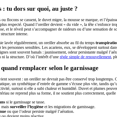
 : tu dors sur quoi, au juste ?
es ou flocons se cassent, le duvet migre, la mousse se marque, et l’épaisse
plus respecté. Quand l’oreiller devient « du vide », la tête s’enfonce trop 
nse, et le réveil peut s’accompagner de raideurs ou d’une sensation de 
structure interne.
e lavée régulièrement, un oreiller absorbe au fil du temps
transpirati
les personnes sensibles. Les acariens, eux, se développent surtout dans 
gnes sont souvent banals : jaunissement, odeur persistante malgré l’aéra
n ni la structure. D’où l’intérêt d’une
règle simple de renouvellement
, p
l : quand remplacer selon le garnissage
vient souvent : un oreiller ne devrait pas être conservé trop longtemps
atique, un synthétique d’entrée de gamme s’écrase plus vite, tandis qu’un
ivité, surtout si elle a subi chaleur et humidité. Duvet et plumes peuve
iau ne reprend plus sa forme, il ne soutient plus correctement, quelle
ans
si le garnissage se tasse.
t, mais
surveiller l’hygiène
et les migrations de garnissage.
inue
ou que l’odeur persiste malgré l’aération.
e
ou devient moins réactive.