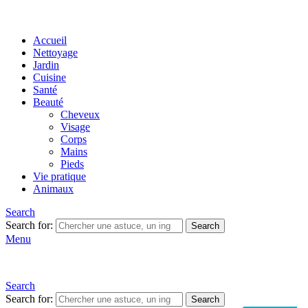
Accueil
Nettoyage
Jardin
Cuisine
Santé
Beauté
Cheveux
Visage
Corps
Mains
Pieds
Vie pratique
Animaux
Search
Search for:
Search
Menu
Search
Search for:
Search