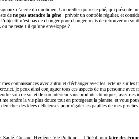
s signaux d’alerte du quotidien. Un oreiller qui reste plié, qui présente 
este de
ne pas attendre la gêne
: prévoir un contrôle régulier, et consi
l’objectif n’est pas de changer pour changer, mais de retrouver un soutie
e, ou ne reste-t-il qu’une enveloppe ?
r mes connaissances avec autrui et d'échanger avec les lecteurs sur les 
re.net, je peux ainsi conjuguer tous ces aspects de ma personne avec ma
ndre soin de soi et de son intérieur sans produits chimiques, avec des i
me rendre la vie plus douce tout en protégeant la planète, et vous pouvez
r dénicher des idées délicieuses pour régaler les papilles de mes proches
e, Santé, Cuisine, Hygiène, Vie Pratique… L’idéal pour
faire des écon