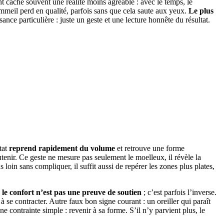
t cache souvent une réalité moins agréable : avec le temps, le
sommeil perd en qualité, parfois sans que cela saute aux yeux.
Le plus
nce particulière : juste un geste et une lecture honnête du résultat.
état
reprend rapidement du volume
et retrouve une forme
outenir. Ce geste ne mesure pas seulement le moelleux, il révèle la
s loin sans compliquer, il suffit aussi de repérer les zones plus plates,
s
le confort n’est pas une preuve de soutien
; c’est parfois l’inverse.
à se contracter. Autre faux bon signe courant : un oreiller qui paraît
ne contrainte simple : revenir à sa forme. S’il n’y parvient plus, le