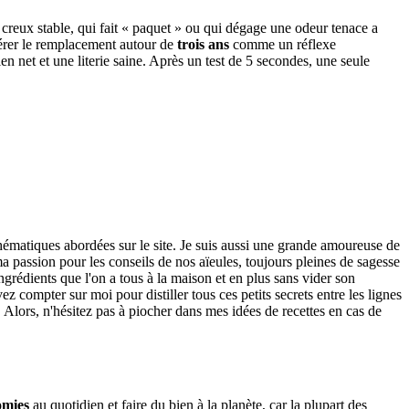
un creux stable, qui fait « paquet » ou qui dégage une odeur tenace a
dérer le remplacement autour de
trois ans
comme un réflexe
n net et une literie saine. Après un test de 5 secondes, une seule
thématiques abordées sur le site. Je suis aussi une grande amoureuse de
 passion pour les conseils de nos aïeules, toujours pleines de sagesse
ngrédients que l'on a tous à la maison et en plus sans vider son
 compter sur moi pour distiller tous ces petits secrets entre les lignes
. Alors, n'hésitez pas à piocher dans mes idées de recettes en cas de
omies
au quotidien et faire du bien à la planète, car la plupart des