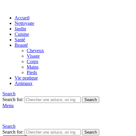
Accueil
Nettoyage
Jardin
Cuisine
Santé
Beauté
Cheveux
Visage
Corps
Mains
Pieds
Vie pratique
Animaux
Search
Search for:
Search
Menu
Search
Search for:
Search