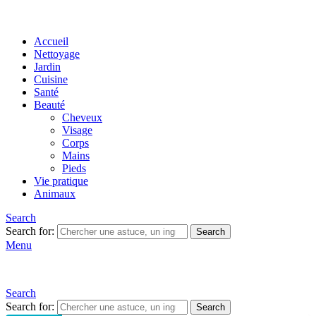
Accueil
Nettoyage
Jardin
Cuisine
Santé
Beauté
Cheveux
Visage
Corps
Mains
Pieds
Vie pratique
Animaux
Search
Search for:
Search
Menu
Search
Search for:
Search