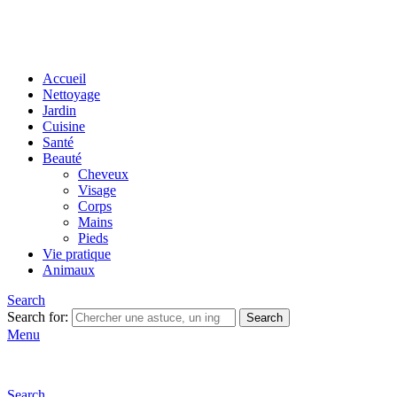
Accueil
Nettoyage
Jardin
Cuisine
Santé
Beauté
Cheveux
Visage
Corps
Mains
Pieds
Vie pratique
Animaux
Search
Search for:
Search
Menu
Search