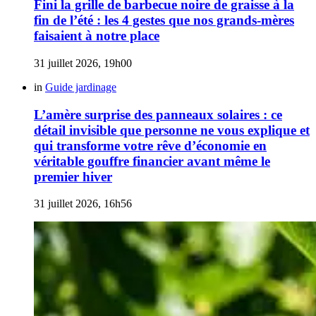
Fini la grille de barbecue noire de graisse à la
fin de l’été : les 4 gestes que nos grands-mères
faisaient à notre place
31 juillet 2026, 19h00
in
Guide jardinage
L’amère surprise des panneaux solaires : ce
détail invisible que personne ne vous explique et
qui transforme votre rêve d’économie en
véritable gouffre financier avant même le
premier hiver
31 juillet 2026, 16h56