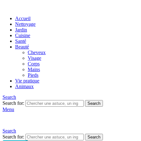
Accueil
Nettoyage
Jardin
Cuisine
Santé
Beauté
Cheveux
Visage
Corps
Mains
Pieds
Vie pratique
Animaux
Search
Search for:
Search
Menu
Search
Search for:
Search