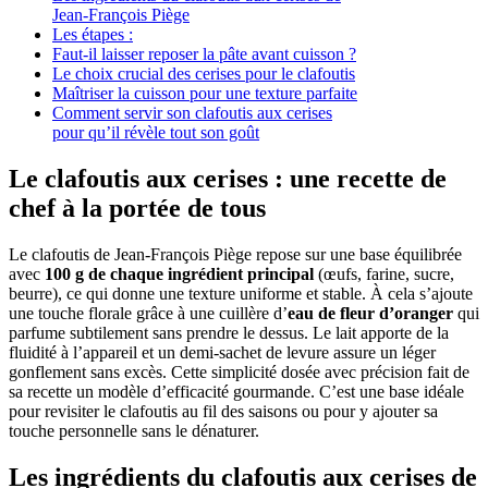
Jean-François Piège
Les étapes :
Faut-il laisser reposer la pâte avant cuisson ?
Le choix crucial des cerises pour le clafoutis
Maîtriser la cuisson pour une texture parfaite
Comment servir son clafoutis aux cerises
pour qu’il révèle tout son goût
Le clafoutis aux cerises : une recette de
chef à la portée de tous
Le clafoutis de Jean-François Piège repose sur une base équilibrée
avec
100 g de chaque ingrédient principal
(œufs, farine, sucre,
beurre), ce qui donne une texture uniforme et stable. À cela s’ajoute
une touche florale grâce à une cuillère d’
eau de fleur d’oranger
qui
parfume subtilement sans prendre le dessus. Le lait apporte de la
fluidité à l’appareil et un demi-sachet de levure assure un léger
gonflement sans excès. Cette simplicité dosée avec précision fait de
sa recette un modèle d’efficacité gourmande. C’est une base idéale
pour revisiter le clafoutis au fil des saisons ou pour y ajouter sa
touche personnelle sans le dénaturer.
Les ingrédients du clafoutis aux cerises de