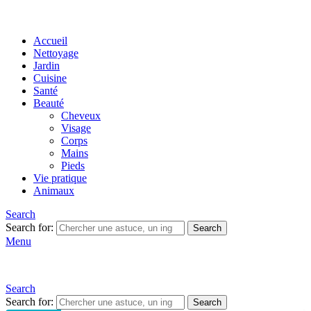
Accueil
Nettoyage
Jardin
Cuisine
Santé
Beauté
Cheveux
Visage
Corps
Mains
Pieds
Vie pratique
Animaux
Search
Search for:
Search
Menu
Search
Search for:
Search