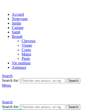
Accueil
Nettoyage
Jardin
Cuisine
Santé
Beauté
Cheveux
Visage
Corps
Mains
Pieds
Vie pratique
Animaux
Search
Search for:
Search
Menu
Search
Search for:
Search