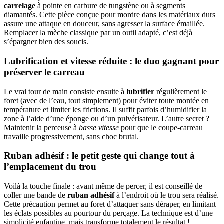
carrelage
à pointe en carbure de tungstène ou à segments
diamantés. Cette pièce conçue pour mordre dans les matériaux durs
assure une attaque en douceur, sans agresser la surface émaillée.
Remplacer la mèche classique par un outil adapté, c’est déjà
s’épargner bien des soucis.
Lubrification et vitesse réduite : le duo gagnant pour
préserver le carreau
Le vrai tour de main consiste ensuite à
lubrifier
régulièrement le
foret (avec de l’eau, tout simplement) pour éviter toute montée en
température et limiter les frictions. Il suffit parfois d’humidifier la
zone à l’aide d’une éponge ou d’un pulvérisateur. L’autre secret ?
Maintenir la perceuse à
basse vitesse
pour que le coupe-carreau
travaille progressivement, sans choc brutal.
Ruban adhésif : le petit geste qui change tout à
l’emplacement du trou
Voilà la touche finale : avant même de percer, il est conseillé de
coller une bande de
ruban adhésif
à l’endroit où le trou sera réalisé.
Cette précaution permet au foret d’attaquer sans déraper, en limitant
les éclats possibles au pourtour du perçage. La technique est d’une
simplicité enfantine, mais transforme totalement le résultat !