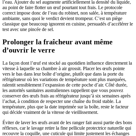
l’eau. Ajouter du sel augmente artificiellement la densité du liquide,
au point de faire flotter un œuf pourtant tout frais. Le protocole
correct impose donc de l’eau du robinet, non salée, à température
ambiante, sans quoi le verdict devient trompeur. C’est un piège
classique que beaucoup ignorent en cuisine, persuadés d’accélérer le
test avec une pincée de sel.
Prolonger la fraîcheur avant même
d’ouvrir le verre
La façon dont l’œuf est stocké au quotidien influence directement la
vitesse à laquelle sa chambre à air grossit. Placer les œufs pointe
vers le bas dans leur boîte d’origine, plutôt que dans la porte du
réfrigérateur où les variations de température sont plus marquées,
ralentit sensiblement l’expansion de cette poche d’air. Côté durée,
les autorités sanitaires australiennes rappellent que vous pouvez
conserver des œufs frais au réfrigérateur jusqu’à six semaines après
l’achat, à condition de respecter une chaîne du froid stable. La
température, plus que la date imprimée sur la boîte, reste le facteur
qui décide vraiment de la vitesse de vieillissement.
Éviter de laver les œufs avant de les ranger fait aussi partie des bons
réflexes, car le lavage retire la fine pellicule protectrice naturelle qui
recouvre la coquille, une cuticule qui limite justement les échanges