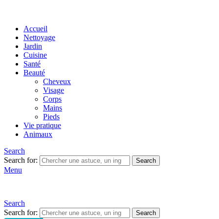
Accueil
Nettoyage
Jardin
Cuisine
Santé
Beauté
Cheveux
Visage
Corps
Mains
Pieds
Vie pratique
Animaux
Search
Search for:
Search
Menu
Search
Search for:
Search