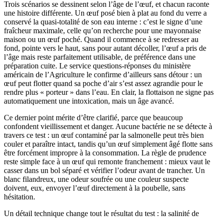
Trois scénarios se dessinent selon l’âge de l’œuf, et chacun raconte
une histoire différente. Un œuf posé bien à plat au fond du verre a
conservé la quasi-totalité de son eau interne : c’est le signe d’une
fraîcheur maximale, celle qu’on recherche pour une mayonnaise
maison ou un œuf poché. Quand il commence à se redresser au
fond, pointe vers le haut, sans pour autant décoller, l’œuf a pris de
l’âge mais reste parfaitement utilisable, de préférence dans une
préparation cuite. Le service questions-réponses du ministère
américain de l’Agriculture le confirme d’ailleurs sans détour : un
œuf peut flotter quand sa poche d’air s’est assez agrandie pour le
rendre plus « porteur » dans l’eau. En clair, la flottaison ne signe pas
automatiquement une intoxication, mais un âge avancé.
Ce dernier point mérite d’être clarifié, parce que beaucoup
confondent vieillissement et danger. Aucune bactérie ne se détecte à
travers ce test : un œuf contaminé par la salmonelle peut très bien
couler et paraître intact, tandis qu’un œuf simplement âgé flotte sans
être forcément impropre à la consommation. La règle de prudence
reste simple face à un œuf qui remonte franchement : mieux vaut le
casser dans un bol séparé et vérifier l’odeur avant de trancher. Un
blanc filandreux, une odeur soufrée ou une couleur suspecte
doivent, eux, envoyer l’œuf directement à la poubelle, sans
hésitation.
Un détail technique change tout le résultat du test : la salinité de