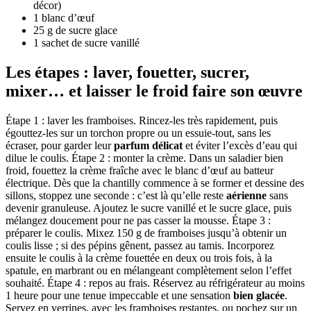
décor)
1 blanc d’œuf
25 g de sucre glace
1 sachet de sucre vanillé
Les étapes : laver, fouetter, sucrer,
mixer… et laisser le froid faire son œuvre
Étape 1 : laver les framboises. Rincez-les très rapidement, puis
égouttez-les sur un torchon propre ou un essuie-tout, sans les
écraser, pour garder leur
parfum délicat
et éviter l’excès d’eau qui
dilue le coulis. Étape 2 : monter la crème. Dans un saladier bien
froid, fouettez la crème fraîche avec le blanc d’œuf au batteur
électrique. Dès que la chantilly commence à se former et dessine des
sillons, stoppez une seconde : c’est là qu’elle reste
aérienne
sans
devenir granuleuse. Ajoutez le sucre vanillé et le sucre glace, puis
mélangez doucement pour ne pas casser la mousse. Étape 3 :
préparer le coulis. Mixez 150 g de framboises jusqu’à obtenir un
coulis lisse ; si des pépins gênent, passez au tamis. Incorporez
ensuite le coulis à la crème fouettée en deux ou trois fois, à la
spatule, en marbrant ou en mélangeant complètement selon l’effet
souhaité. Étape 4 : repos au frais. Réservez au réfrigérateur au moins
1 heure pour une tenue impeccable et une sensation
bien glacée
.
Servez en verrines, avec les framboises restantes, ou pochez sur un