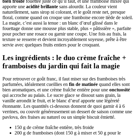
bien froide
fouettée juste ce qu’il faut, et une framboise mixée qui
apporte une
acidité brillante
sans alourdir. La couleur vient
naturellement, sans sirop ni colorant, et le goût reste net, presque
floral, comme quand on croque une framboise encore tiède de soleil.
La magie, c’est aussi la tenue : un blanc d’œuf glissé dans le
fouettage donne une mousse plus stable, plus « pâtissière », parfaite
pour pocher une rosace ou garnir une coupe. Une fois au frais, la
texture se resserre et devient incroyablement soyeuse, prête à être
servie avec quelques fruits entiers pour le croquant.
Les ingrédients : le duo crème fraîche +
framboises du jardin qui fait la magie
Pour retrouver ce goût franc, il faut miser sur des framboises très
parfumées, idéalement cueillies en
fin de matinée
quand elles sont
bien aromatiques, et une crème fraîche entière pour une
onctuosité
qui accroche au palais. Le sucre glace se dissout sans grain, la
vanille arrondit le fruit, et le blanc d’œuf apporte une légèreté
étonnante. Les quantités ci-dessous donnent de quoi garnir 4 à 6
verrines, ou couvrir généreusement un dessert de saison comme une
pavlova, des fraises au naturel ou un simple biscuit émietté.
150 g de crème fraîche entière, très froide
200 g de framboises (dont 150 g à mixer et 50 g pour le