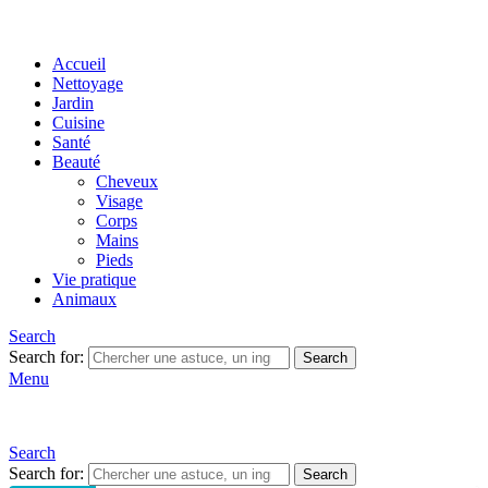
Accueil
Nettoyage
Jardin
Cuisine
Santé
Beauté
Cheveux
Visage
Corps
Mains
Pieds
Vie pratique
Animaux
Search
Search for:
Search
Menu
Search
Search for:
Search