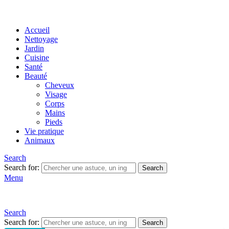
Accueil
Nettoyage
Jardin
Cuisine
Santé
Beauté
Cheveux
Visage
Corps
Mains
Pieds
Vie pratique
Animaux
Search
Search for:
Search
Menu
Search
Search for:
Search