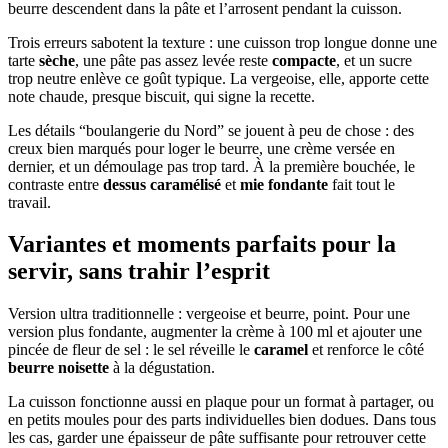
beurre descendent dans la pâte et l’arrosent pendant la cuisson.
Trois erreurs sabotent la texture : une cuisson trop longue donne une
tarte
sèche
, une pâte pas assez levée reste
compacte
, et un sucre
trop neutre enlève ce goût typique. La vergeoise, elle, apporte cette
note chaude, presque biscuit, qui signe la recette.
Les détails “boulangerie du Nord” se jouent à peu de chose : des
creux bien marqués pour loger le beurre, une crème versée en
dernier, et un démoulage pas trop tard. À la première bouchée, le
contraste entre
dessus caramélisé
et
mie fondante
fait tout le
travail.
Variantes et moments parfaits pour la
servir, sans trahir l’esprit
Version ultra traditionnelle : vergeoise et beurre, point. Pour une
version plus fondante, augmenter la crème à 100 ml et ajouter une
pincée de fleur de sel : le sel réveille le
caramel
et renforce le côté
beurre noisette
à la dégustation.
La cuisson fonctionne aussi en plaque pour un format à partager, ou
en petits moules pour des parts individuelles bien dodues. Dans tous
les cas, garder une épaisseur de pâte suffisante pour retrouver cette