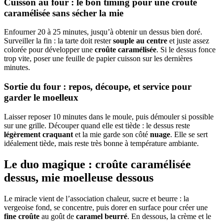
Cuisson au four : le bon timing pour une croûte
caramélisée sans sécher la mie
Enfourner 20 à 25 minutes, jusqu’à obtenir un dessus bien doré.
Surveiller la fin : la tarte doit rester
souple au centre
et juste assez
colorée pour développer une
croûte caramélisée
. Si le dessus fonce
trop vite, poser une feuille de papier cuisson sur les dernières
minutes.
Sortie du four : repos, découpe, et service pour
garder le moelleux
Laisser reposer 10 minutes dans le moule, puis démouler si possible
sur une grille. Découper quand elle est tiède : le dessus reste
légèrement craquant
et la mie garde son côté
nuage
. Elle se sert
idéalement tiède, mais reste très bonne à température ambiante.
Le duo magique : croûte caramélisée
dessus, mie moelleuse dessous
Le miracle vient de l’association chaleur, sucre et beurre : la
vergeoise fond, se concentre, puis dorer en surface pour créer une
fine croûte
au goût de
caramel beurré
. En dessous, la crème et le