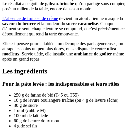
Le résultat a ce goût de
gâteau-brioche
qu’on partage sans compter,
posé au milieu de la table, encore dans son moule.
L’absence de fruits et de crème
devient un atout : rien ne masque la
saveur du beurre
et la rondeur du
sucre caramélisé
. Chaque
élément se sent, chaque texture se comprend, et c’est précisément ce
dépouillement qui rend la tarte émouvante.
Elle est pensée pour la tablée : on découpe des parts généreuses, on
attrape les coins un peu plus dorés, on se dispute le centre
ultra
moelleux
. Servie tiède, elle installe une
ambiance de goûter
même
après un grand repas.
Les ingrédients
Pour la pâte levée : les indispensables et leurs rôles
250 g de farine de blé (T45 ou T55)
10 g de levure boulangère fraîche (ou 4 g de levure sèche)
30 g de sucre
1 œuf (calibre M)
100 ml de lait tiède
60 g de beurre doux mou
4 g de sel fin