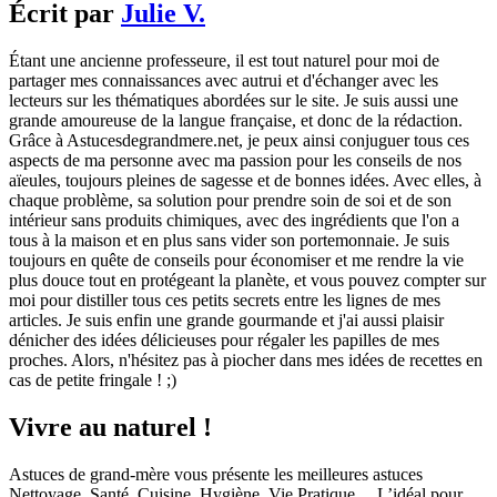
Écrit par
Julie V.
Étant une ancienne professeure, il est tout naturel pour moi de
partager mes connaissances avec autrui et d'échanger avec les
lecteurs sur les thématiques abordées sur le site. Je suis aussi une
grande amoureuse de la langue française, et donc de la rédaction.
Grâce à Astucesdegrandmere.net, je peux ainsi conjuguer tous ces
aspects de ma personne avec ma passion pour les conseils de nos
aïeules, toujours pleines de sagesse et de bonnes idées. Avec elles, à
chaque problème, sa solution pour prendre soin de soi et de son
intérieur sans produits chimiques, avec des ingrédients que l'on a
tous à la maison et en plus sans vider son portemonnaie. Je suis
toujours en quête de conseils pour économiser et me rendre la vie
plus douce tout en protégeant la planète, et vous pouvez compter sur
moi pour distiller tous ces petits secrets entre les lignes de mes
articles. Je suis enfin une grande gourmande et j'ai aussi plaisir
dénicher des idées délicieuses pour régaler les papilles de mes
proches. Alors, n'hésitez pas à piocher dans mes idées de recettes en
cas de petite fringale ! ;)
Vivre au naturel !
Astuces de grand-mère vous présente les meilleures astuces
Nettoyage, Santé, Cuisine, Hygiène, Vie Pratique… L’idéal pour