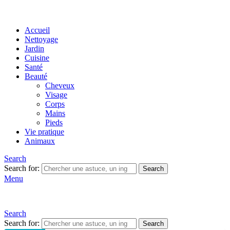
Accueil
Nettoyage
Jardin
Cuisine
Santé
Beauté
Cheveux
Visage
Corps
Mains
Pieds
Vie pratique
Animaux
Search
Search for:
Search
Menu
Search
Search for:
Search