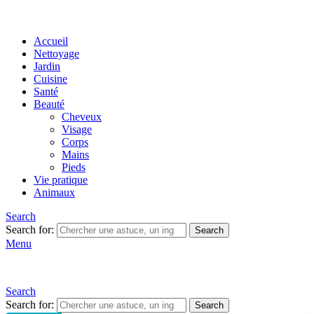
Accueil
Nettoyage
Jardin
Cuisine
Santé
Beauté
Cheveux
Visage
Corps
Mains
Pieds
Vie pratique
Animaux
Search
Search for:
Search
Menu
Search
Search for:
Search