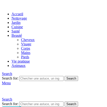
Accueil
Nettoyage
Jardin
Cuisine
Santé
Beauté
Cheveux
Visage
Corps
Mains
Pieds
Vie pratique
Animaux
Search
Search for:
Search
Menu
Search
Search for:
Search