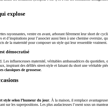
qui explose
tes rayonnantes, ventre en avant, arborant fièrement leur short de cyclist
 et d’inspirations pour l’associer aussi bien à une chemise oversize, qu
icts de la maternité pour composer un style qui leur ressemble vraiment.
est démocratisé
sard. Les influenceuses maternité, véritables ambassadrices du quotidie
x, inspirant des défilés street-style et faisant du short une véritable p
es classiques de grossesse
.
ccasions
 et style selon l’humeur du jour
. À la maison, il remplace avantageus
uant sur les superpositions. Les plus audacieuses l’osent sous un mantea