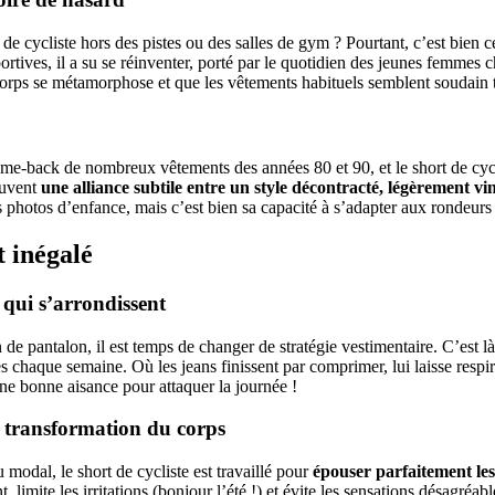
t de cycliste hors des pistes ou des salles de gym ? Pourtant, c’est bien 
ortives, il a su se réinventer, porté par le quotidien des jeunes femmes 
corps se métamorphose et que les vêtements habituels semblent soudain 
me-back de nombreux vêtements des années 80 et 90, et le short de cyclis
ouvent
une alliance subtile entre un style décontracté, légèrement vin
s photos d’enfance, mais c’est bien sa capacité à s’adapter aux rondeurs 
t inégalé
s qui s’arrondissent
de pantalon, il est temps de changer de stratégie vestimentaire. C’est là 
s chaque semaine. Où les jeans finissent par comprimer, lui laisse resp
une bonne aisance pour attaquer la journée !
la transformation du corps
 modal, le short de cycliste est travaillé pour
épouser parfaitement les
t, limite les irritations (bonjour l’été !) et évite les sensations désagr