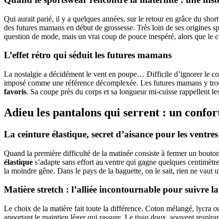
Qui aurait parié, il y a quelques années, sur le retour en grâce du shor
des futures mamans en début de grossesse. Très loin de ses origines sp
question de mode, mais un vrai coup de pouce inespéré, alors que le 
L’effet rétro qui séduit les futures mamans
La nostalgie a décidément le vent en poupe… Difficile d’ignorer le co
imposé comme une référence décomplexée. Les futures mamans y tr
favoris
. Sa coupe près du corps et sa longueur mi-cuisse rappellent le
Adieu les pantalons qui serrent : un confor
La ceinture élastique, secret d’aisance pour les ventre
Quand la première difficulté de la matinée consiste à fermer un bouton 
élastique
s’adapte sans effort au ventre qui gagne quelques centimètre
la moindre gêne. Dans le pays de la baguette, on le sait, rien ne vaut 
Matière stretch : l’alliée incontournable pour suivre 
Le choix de la matière fait toute la différence. Coton mélangé, lycra ou
apportant le maintien léger qui rassure. Le tissu doux, souvent respiran