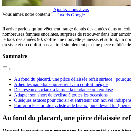
Ajoutez-nous à vos
Vous aimez notre contenu ?
favoris Google
Il arrive parfois qu’un vêtement, rangé depuis des années dans un coi
nombreuses femmes enceintes, surprises de retrouver dans leur armoi
le look des années 90, s’offre une nouvelle jeunesse, et surtout, un no
du style et du confort passait tout simplement par une pièce oubliée d
Sommaire
Au fond du placard, une pièce délaissée refait surface : pourquo
Adieu les pantalons qui serrent : un confort inégalé
Des réseaux sociaux à la rue : la tendance qui explose
Adapter son short de cycliste à toutes les occasions
Quelques astuces pour choisir et entretenir son nouvel indispen
Pourquoi le short de cycliste a de beaux jours devant lui (même
Au fond du placard, une pièce délaissée ref
Quand le sportswear rencontre la maternité : une hist