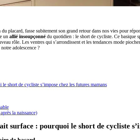
n du placard, fasse subitement son grand retour dans nos vies pour répo
re un
allié insoupçonné
du quotidien : le short de cycliste. Ce basique 
uveau rôle. Les ventres qui s’arrondissent et les tendances mode piochent
e notre adolescence ?
i le short de cycliste s’impose chez les futures mamans
sable
 après la naissance)
ait surface : pourquoi le short de cycliste 
oire de hasard