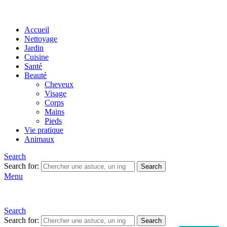
Accueil
Nettoyage
Jardin
Cuisine
Santé
Beauté
Cheveux
Visage
Corps
Mains
Pieds
Vie pratique
Animaux
Search
Search for:
Search
Menu
Search
Search for:
Search