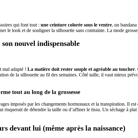
soires qui font tout :
une ceinture colorée sous le ventre
, un bandana 
r le look et de souligner la silhouette sans contrainte. La mode grosses
r son nouvel indispensable
rt mal adapté !
La matière doit rester souple et agréable au toucher
.
ion de la silhouette au fil des semaines. Côté taille, il vaut mieux pré
orme tout au long de la grossesse
vages imposés par les changements hormonaux et la transpiration. Il est 
qui risquerait de détendre la taille ou d’affiner le tissu. Un séchage à pl
urs devant lui (même après la naissance)