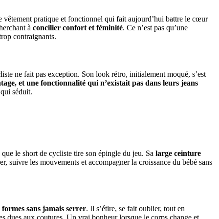
ce vêtement pratique et fonctionnel qui fait aujourd’hui battre le cœur
cherchant à
concilier confort et féminité
. Ce n’est pas qu’une
trop contraignants.
te ne fait pas exception. Son look rétro, initialement moqué, s’est
tage, et une fonctionnalité qui n’existait pas dans leurs jeans
qui séduit.
que le short de cycliste tire son épingle du jeu. Sa
large ceinture
irer, suivre les mouvements et accompagner la croissance du bébé sans
 formes sans jamais serrer
. Il s’étire, se fait oublier, tout en
éables dues aux coutures. Un vrai bonheur lorsque le corps change et