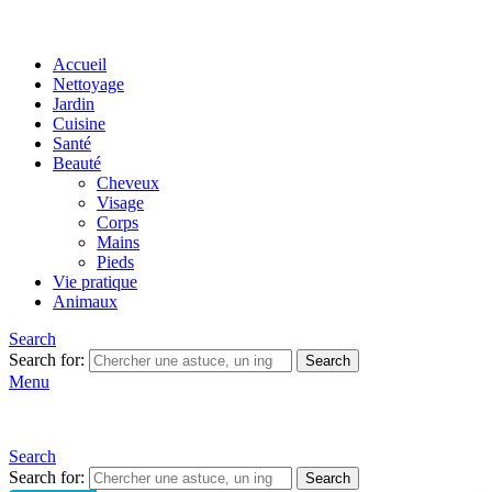
Accueil
Nettoyage
Jardin
Cuisine
Santé
Beauté
Cheveux
Visage
Corps
Mains
Pieds
Vie pratique
Animaux
Search
Search for:
Search
Menu
Search
Search for:
Search