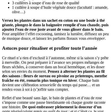
3 cuillères à soupe d’eau de rose de qualité
1 cuillère à soupe d’huile végétale douce (facultatif : amande,
olive…)
Versez les plantes dans un sachet en coton ou une boule à thé
géante, plongez-le dans la baignoire remplie d’eau chaude, puis
ajoutez l’eau de rose juste avant de vous glisser dans le bain.
Pour amplifier l’effet cocooning, tamisez la lumière, diffusez un peu
de musique douce, et laissez les parfums floraux vous
envelopper
.
Astuces pour ritualiser et profiter toute l’année
Ce rituel n’a rien d’exclusif à l’automne, même si la saison s’y prête
à merveille. On peut préparer à l’avance ses propres mélanges de
fleurs séchées, à conserver dans un bocal hermétique, et les doser
selon ses envies du moment.
Pensez à alterner les plantes au fil
des saisons : fleurs de sureau ou pivoine au printemps, menthe
fraîche en été, romarin plus tonique en hiver
. Chaque bain
devient une célébration
sensorielle
du temps qui passe… et un
rendez-vous à soi à (s’)offrir sans compter.
Reflet d’une beauté sans âge, le bain de plantes et d’eau de rose
s’impose comme une pause bienfaisante où chaque goutte raconte
une histoire.
De quoi embrasser pleinement la douceur d’un
geste pluriséculaire remis au goût du jour
: et si c’était ça, le vrai