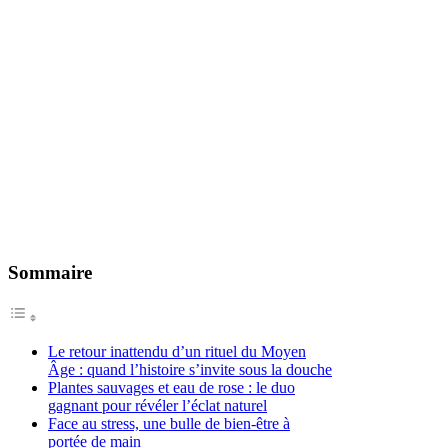
Sommaire
Le retour inattendu d’un rituel du Moyen
Âge : quand l’histoire s’invite sous la douche
Plantes sauvages et eau de rose : le duo
gagnant pour révéler l’éclat naturel
Face au stress, une bulle de bien-être à
portée de main