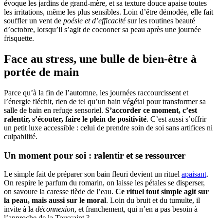
évoque les jardins de grand-mère, et sa texture douce apaise toutes
les irritations, même les plus sensibles. Loin d’être démodée, elle fait
souffler un vent de
poésie et d’efficacité
sur les routines beauté
d’octobre, lorsqu’il s’agit de cocooner sa peau après une journée
frisquette.
Face au stress, une bulle de bien-être à
portée de main
Parce qu’à la fin de l’automne, les journées raccourcissent et
l’énergie fléchit, rien de tel qu’un bain végétal pour transformer sa
salle de bain en refuge sensoriel.
S’accorder ce moment, c’est
ralentir, s’écouter, faire le plein de positivité
. C’est aussi s’offrir
un petit luxe accessible : celui de prendre soin de soi sans artifices ni
culpabilité.
Un moment pour soi : ralentir et se ressourcer
Le simple fait de préparer son bain fleuri devient un rituel
apaisant
.
On respire le parfum du romarin, on laisse les pétales se disperser,
on savoure la caresse tiède de l’eau.
Ce rituel tout simple agit sur
la peau, mais aussi sur le moral
. Loin du bruit et du tumulte, il
invite à la
déconnexion
, et franchement, qui n’en a pas besoin à
l’approche de la Toussaint ?