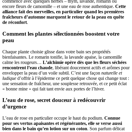
commence avec quelques herbes – thym, lavande, romarin ou
encore fleurs de camomille – et une eau de rose authentique.
Cette
alliance fait des merveilles, en particulier quand les premières
fraîcheurs d’automne marquent le retour de la peau en quête
de réconfort
.
Comment les plantes sélectionnées boostent votre
peau
Chaque plante choisie glisse dans votre bain ses propriétés
bienfaisantes. Le romarin tonifie, la lavande apaise, la camomille
calme les rougeurs…
L’alchimie opère dès que les fleurs séchées
rencontrent l’eau chaude
, libérant doucement actifs et arômes pour
envelopper la peau d’un voile subtil. C’est une façon
naturelle et
ludique
d’offrir à l’épiderme ce petit quelque chose qui change tout :
une sensation de fraîcheur, une souplesse retrouvée, et ce petit éclat
« bonne mine » qui fait tant envie aux portes de l’hiver.
L’eau de rose, secret douceur à redécouvrir
d’urgence
L’eau de rose en particulier occupe le haut du podium.
Connue
pour ses vertus apaisantes et régénérantes, elle se verse aussi
bien dans le bain qu’en lotion sur un coton
. Son parfum délicat