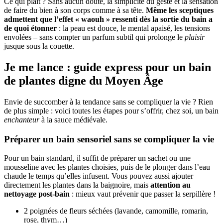
Ce qui plaît ? Sans aucun doute, la simplicité du geste et la sensation
de faire du bien à son corps comme à sa tête.
Même les sceptiques
admettent que l’effet « waouh » ressenti dès la sortie du bain a
de quoi étonner
: la peau est douce, le mental apaisé, les tensions
envolées – sans compter un parfum subtil qui prolonge le
plaisir
jusque sous la couette.
Je me lance : guide express pour un bain
de plantes digne du Moyen Âge
Envie de succomber à la tendance sans se compliquer la vie ? Rien
de plus simple : voici toutes les étapes pour s’offrir, chez soi, un bain
enchanteur
à la sauce médiévale.
Préparer un bain sensoriel sans se compliquer la vie
Pour un bain standard, il suffit de préparer un sachet ou une
mousseline avec les plantes choisies, puis de le plonger dans l’eau
chaude le temps qu’elles infusent. Vous pouvez aussi ajouter
directement les plantes dans la baignoire, mais
attention au
nettoyage post-bain
: mieux vaut prévenir que passer la serpillère !
2 poignées de fleurs séchées (lavande, camomille, romarin,
rose, thym…)