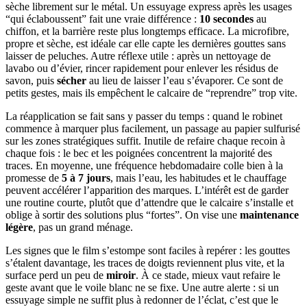
sèche librement sur le métal. Un essuyage express après les usages
“qui éclaboussent” fait une vraie différence :
10 secondes
au
chiffon, et la barrière reste plus longtemps efficace. La microfibre,
propre et sèche, est idéale car elle capte les dernières gouttes sans
laisser de peluches. Autre réflexe utile : après un nettoyage de
lavabo ou d’évier, rincer rapidement pour enlever les résidus de
savon, puis
sécher
au lieu de laisser l’eau s’évaporer. Ce sont de
petits gestes, mais ils empêchent le calcaire de “reprendre” trop vite.
La réapplication se fait sans y passer du temps : quand le robinet
commence à marquer plus facilement, un passage au papier sulfurisé
sur les zones stratégiques suffit. Inutile de refaire chaque recoin à
chaque fois : le bec et les poignées concentrent la majorité des
traces. En moyenne, une fréquence hebdomadaire colle bien à la
promesse de
5 à 7 jours
, mais l’eau, les habitudes et le chauffage
peuvent accélérer l’apparition des marques. L’intérêt est de garder
une routine courte, plutôt que d’attendre que le calcaire s’installe et
oblige à sortir des solutions plus “fortes”. On vise une
maintenance
légère
, pas un grand ménage.
Les signes que le film s’estompe sont faciles à repérer : les gouttes
s’étalent davantage, les traces de doigts reviennent plus vite, et la
surface perd un peu de
miroir
. À ce stade, mieux vaut refaire le
geste avant que le voile blanc ne se fixe. Une autre alerte : si un
essuyage simple ne suffit plus à redonner de l’éclat, c’est que le