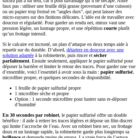
suffira pas à lui seul, car il polit davantage qu’il ne décape. Autre
faux pas : utiliser une feuille déjà grasse (provenant d’une cuisson)
ou un papier trop froissé en “angles durs”, qui peut laisser des
micro-rayures sur des finitions délicates. L’idée est de travailler avec
douceur et régularité. Pour garder un rendu net, mieux vaut une
pression légère, un lustrage propre, et une répétition
courte
plutôt
qu’un frottage intensif.
Si le calcaire est incrusté, un plan d’attaque en deux temps aide à
repartir sur du durable. D’abord,
détartrer en douceur avec une
solution adaptée
à la robinetterie, puis rincer et
sécher
parfaitement
. Ensuite seulement, appliquer le papier sulfurisé pour
déposer la barrière et limiter le retour des traces. Pour garder une vue
d’ensemble, voici l’essentiel à avoir sous la main :
papier sulfurisé
,
microfibre propre, et quelques secondes de disponibilité.
1 feuille de papier sulfurisé propre
1 microfibre sèche et propre
Option : 1 seconde microfibre pour lustrer sans re-déposer
d’humidité
En 30 secondes par robinet
, le papier sulfurisé offre un double
bénéfice : il aide à retirer les traces légères et dépose un film discret
qui limite l’accroche de l’eau. Avec un robinet bien sec, un frottage
doux et un lustrage rapide, la robinetterie garde plus longtemps sa
brillance
et demande moins de sprays. La vraie force de l’astuce,