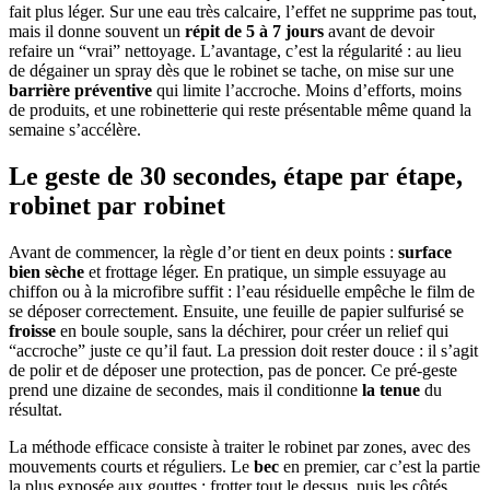
fait plus léger. Sur une eau très calcaire, l’effet ne supprime pas tout,
mais il donne souvent un
répit de 5 à 7 jours
avant de devoir
refaire un “vrai” nettoyage. L’avantage, c’est la régularité : au lieu
de dégainer un spray dès que le robinet se tache, on mise sur une
barrière préventive
qui limite l’accroche. Moins d’efforts, moins
de produits, et une robinetterie qui reste présentable même quand la
semaine s’accélère.
Le geste de 30 secondes, étape par étape,
robinet par robinet
Avant de commencer, la règle d’or tient en deux points :
surface
bien sèche
et frottage léger. En pratique, un simple essuyage au
chiffon ou à la microfibre suffit : l’eau résiduelle empêche le film de
se déposer correctement. Ensuite, une feuille de papier sulfurisé se
froisse
en boule souple, sans la déchirer, pour créer un relief qui
“accroche” juste ce qu’il faut. La pression doit rester douce : il s’agit
de polir et de déposer une protection, pas de poncer. Ce pré-geste
prend une dizaine de secondes, mais il conditionne
la tenue
du
résultat.
La méthode efficace consiste à traiter le robinet par zones, avec des
mouvements courts et réguliers. Le
bec
en premier, car c’est la partie
la plus exposée aux gouttes : frotter tout le dessus, puis les côtés.