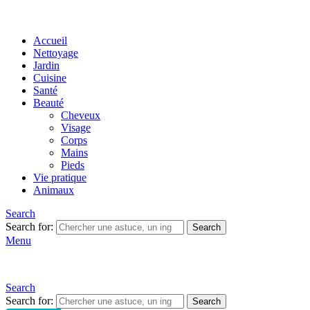
Accueil
Nettoyage
Jardin
Cuisine
Santé
Beauté
Cheveux
Visage
Corps
Mains
Pieds
Vie pratique
Animaux
Search
Search for:
Search
Menu
Search
Search for:
Search