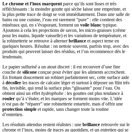
Le chrome et l’inox marquent
parce qu’ils sont lisses et très
réfléchissants : la moindre goutte qui sèche laisse une empreinte, et
la plus petite trace de doigt se voit immédiatement. Dans une salle de
bains ou une cuisine, l’eau est rarement “pure” : elle contient des
minéraux qui, en s’évaporant, forment un
voile blanc
typique.
Ajoutons à cela les projections de savon, les micro-graisses (crème
pour les mains, liquide vaisselle) et les variations de température, et
la robinetterie se retrouve à alterner
brillance
et aspect terne en
quelques heures. Résultat : on nettoie souvent, parfois trop, avec des
produits qui peuvent laisser des résidus, et l’on recommence dès le
lendemain.
Le papier sulfurisé a un atout discret : il est recouvert d’une fine
couche de
silicone
conçue pour éviter que les aliments accrochent.
En frottant doucement un robinet parfaitement sec, cette surface aide
à
décoller
les traces de calcaire léger et surtout à déposer un film très
fin, invisible, qui rend la surface plus “glissante” pour l’eau. On
obtient ainsi un effet
hydrophobe
: les gouttes ont plus tendance à
rouler
qu’à s’étaler, et les marques se forment moins vite. L’idée
n’est pas de “réparer” une robinetterie entartrée, mais d’offrir une
protection simple
et rapide, sans changer toute la routine
d’entretien.
Les résultats attendus restent réalistes : une
brillance
retrouvée sur le
chrome et l’inox, moins de traces au quotidien, et un entretien qui se