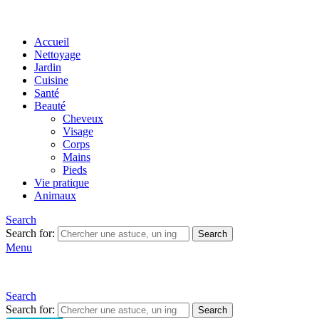
Accueil
Nettoyage
Jardin
Cuisine
Santé
Beauté
Cheveux
Visage
Corps
Mains
Pieds
Vie pratique
Animaux
Search
Search for:
Search
Menu
Search
Search for:
Search