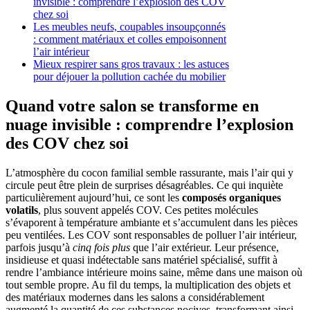
invisible : comprendre l’explosion des COV
chez soi
Les meubles neufs, coupables insoupçonnés
: comment matériaux et colles empoisonnent
l’air intérieur
Mieux respirer sans gros travaux : les astuces
pour déjouer la pollution cachée du mobilier
Quand votre salon se transforme en
nuage invisible : comprendre l’explosion
des COV chez soi
L’atmosphère du cocon familial semble rassurante, mais l’air qui y
circule peut être plein de surprises désagréables. Ce qui inquiète
particulièrement aujourd’hui, ce sont les
composés organiques
volatils
, plus souvent appelés COV. Ces petites molécules
s’évaporent à température ambiante et s’accumulent dans les pièces
peu ventilées. Les COV sont responsables de polluer l’air intérieur,
parfois jusqu’à
cinq fois plus
que l’air extérieur. Leur présence,
insidieuse et quasi indétectable sans matériel spécialisé, suffit à
rendre l’ambiance intérieure moins saine, même dans une maison où
tout semble propre. Au fil du temps, la multiplication des objets et
des matériaux modernes dans les salons a considérablement
augmenté la quantité de ces substances nocives, transformant ainsi