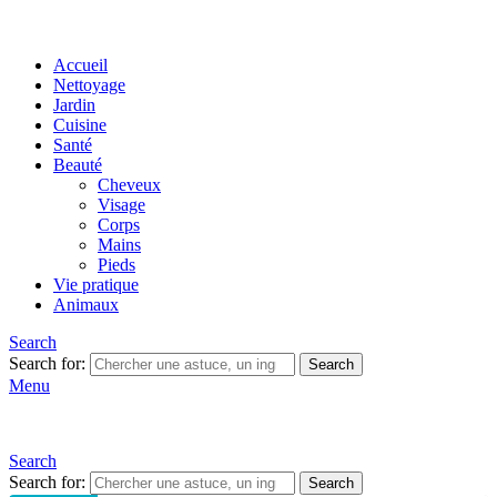
Accueil
Nettoyage
Jardin
Cuisine
Santé
Beauté
Cheveux
Visage
Corps
Mains
Pieds
Vie pratique
Animaux
Search
Search for:
Search
Menu
Search
Search for:
Search