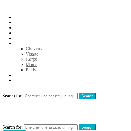
Accueil
Nettoyage
Jardin
Cuisine
Santé
Beauté
Cheveux
Visage
Corps
Mains
Pieds
Vie pratique
Animaux
Search
Search for:
Search
Menu
Search
Search for:
Search