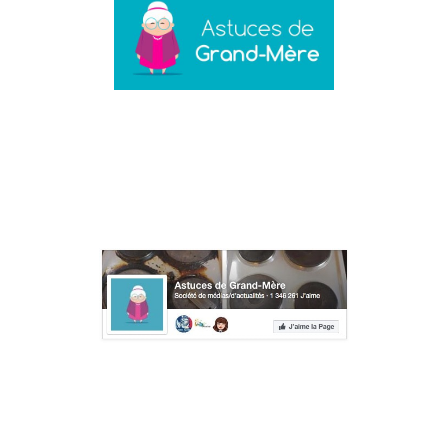
Astuces de grand mère est un média en ligne dédié aux
remèdes, astuces et recettes de nos grands-mères. Il présente des
milliers d’astuces et de conseils pour la vie de tous les jours.
Rejoins la communauté Facebook
Déjà 1,3 million de personnes suivent Astuces de Grand-Mère.
À propos
L’équipe
Annonceurs
Mentions légales
Avertissement