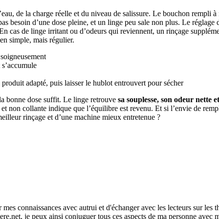
’eau, de la charge réelle et du niveau de salissure. Le bouchon rempli à 
 pas besoin d’une dose pleine, et un linge peu sale non plus. Le réglag
s. En cas de linge irritant ou d’odeurs qui reviennent, un rinçage supplém
en simple, mais régulier.
er soigneusement
it s’accumule
produit adapté, puis laisser le hublot entrouvert pour sécher
la bonne dose suffit. Le linge retrouve
sa souplesse, son odeur nette e
e et non collante indique que l’équilibre est revenu. Et si l’envie de re
n meilleur rinçage et d’une machine mieux entretenue ?
r mes connaissances avec autrui et d'échanger avec les lecteurs sur les 
re.net, je peux ainsi conjuguer tous ces aspects de ma personne avec ma