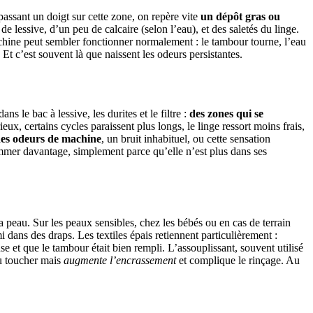
 passant un doigt sur cette zone, on repère vite
un dépôt gras ou
de lessive, d’un peu de calcaire (selon l’eau), et des saletés du linge.
machine peut sembler fonctionner normalement : le tambour tourne, l’eau
t c’est souvent là que naissent les odeurs persistantes.
s le bac à lessive, les durites et le filtre :
des zones qui se
ux, certains cycles paraissent plus longs, le linge ressort moins frais,
es odeurs de machine
, un bruit inhabituel, ou cette sensation
sommer davantage, simplement parce qu’elle n’est plus dans ses
la peau. Sur les peaux sensibles, chez les bébés ou en cas de terrain
dans des draps. Les textiles épais retiennent particulièrement :
use et que le tambour était bien rempli. L’assouplissant, souvent utilisé
au toucher mais
augmente l’encrassement
et complique le rinçage. Au