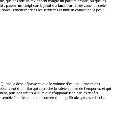
aide, que des odeurs reviennent malgré un parfum propre, ou que les
rd :
passer un doigt sur le joint du tambour
. Cette zone, discrète
ibres, s’incruster dans les serviettes et finir au contact de la peau.
e. Quand la dose dépasse ce que le volume d’eau peut rincer,
des
ation vient d’un film qui accroche la saleté au lieu de l’emporter, et qui
oment, puis
des relents d’humidité
réapparaissent, car les dépôts
tile semble étouffé, comme recouvert d’une pellicule qui casse l’éclat.