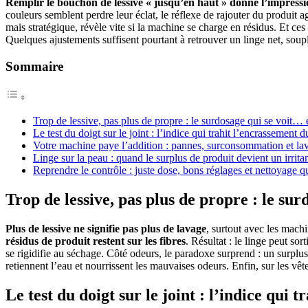
Remplir le bouchon de lessive « jusqu’en haut » donne l’impressio
couleurs semblent perdre leur éclat, le réflexe de rajouter du produi
mais stratégique, révèle vite si la machine se charge en résidus. Et ces 
Quelques ajustements suffisent pourtant à retrouver un linge net, soupl
Sommaire
Trop de lessive, pas plus de propre : le surdosage qui se voit… e
Le test du doigt sur le joint : l’indice qui trahit l’encrassement
Votre machine paye l’addition : pannes, surconsommation et la
Linge sur la peau : quand le surplus de produit devient un irrita
Reprendre le contrôle : juste dose, bons réglages et nettoyage q
Trop de lessive, pas plus de propre : le sur
Plus de lessive ne signifie pas plus de lavage
, surtout avec les mach
résidus de produit restent sur les fibres
. Résultat : le linge peut so
se rigidifie au séchage. Côté odeurs, le paradoxe surprend : un surplu
retiennent l’eau et nourrissent les mauvaises odeurs. Enfin, sur les vê
Le test du doigt sur le joint : l’indice qui