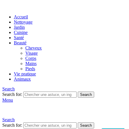
Accueil
Nettoyage
Jardin
Cuisine
Santé
Beauté
Cheveux
Visage
Corps
Mains
Pieds
Vie pratique
Animaux
Search
Search for:
Search
Menu
Search
Search for:
Search