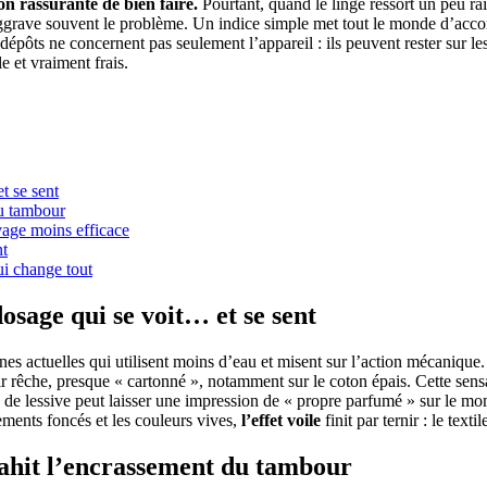
n rassurante de bien faire.
Pourtant, quand le linge ressort un peu r
t aggrave souvent le problème. Un indice simple met tout le monde d’acco
dépôts ne concernent pas seulement l’appareil : ils peuvent rester sur les f
e et vraiment frais.
t se sent
 du tambour
vage moins efficace
nt
ui change tout
dosage qui se voit… et se sent
ines actuelles qui utilisent moins d’eau et misent sur l’action mécaniqu
rtir rêche, presque « cartonné », notamment sur le coton épais. Cette sens
s de lessive peut laisser une impression de « propre parfumé » sur le m
tements foncés et les couleurs vives,
l’effet voile
finit par ternir : le tex
 trahit l’encrassement du tambour