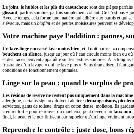
Le joint, le hublot et les plis du caoutchouc
sont des pièges parfaits 
glissant
, parfois sombre, parfois simplement collant. Ce n’est pas « just
Avec le temps, cela forme une matière qui adhère aux parois et qui se 
s’évacue, mais un
biofilm
et de petites moisissures peuvent se développ
Votre machine paye l’addition : pannes, s
Un lave-linge encrassé lave moins bien
, et il doit parfois « compens
bouchent en silence
, jusqu’au jour où l’eau circule moins bien ou où 
et des traces peuvent apparaître sur les textiles sombres. À la longue,
frustrante d’un lavage « qui ne lave plus ». Sans dramatiser, il faut 
conditions de fonctionnement optimales.
Linge sur la peau : quand le surplus de pro
Les résidus de lessive ne restent pas uniquement dans la machine
allergique, certains signaux doivent alerter :
démangeaisons, picotem
serviettes, gants de toilette, draps en coton dense, molleton. Ils garden
« en renfort » pour retrouver du moelleux, peut devenir un
faux ami
:
final, la peau et le nez finissent par rappeler qu’un linge vraiment prop
Reprendre le contrôle : juste dose, bons ré