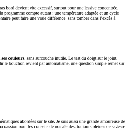
ras bord devient vite excessif, surtout pour une lessive concentrée.
e du programme compte autant : une température adaptée et un cycle
entaire peut faire une vraie différence, sans tomber dans l’excès à
t ses couleurs
, sans surcouche inutile. Le test du doigt sur le joint,
mplir le bouchon revient par automatisme, une question simple remet sur
thématiques abordées sur le site. Je suis aussi une grande amoureuse de
 passion pour les conseils de nos aïeules, toujours pleines de sagesse