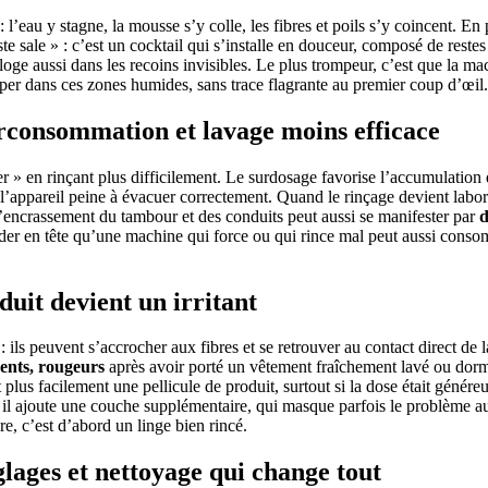
: l’eau y stagne, la mousse s’y colle, les fibres et poils s’y coincent. En
e sale » : c’est un cocktail qui s’installe en douceur, composé de restes 
loge aussi dans les recoins invisibles. Le plus trompeur, c’est que la 
er dans ces zones humides, sans trace flagrante au premier coup d’œil. E
urconsommation et lavage moins efficace
er » en rinçant plus difficilement. Le surdosage favorise l’accumulation dan
l’appareil peine à évacuer correctement. Quand le rinçage devient laborie
 l’encrassement du tambour et des conduits peut aussi se manifester par
d
garder en tête qu’une machine qui force ou qui rince mal peut aussi con
duit devient un irritant
: ils peuvent s’accrocher aux fibres et se retrouver au contact direct de 
ents, rougeurs
après avoir porté un vêtement fraîchement lavé ou dormi 
t plus facilement une pellicule de produit, surtout si la dose était génére
 il ajoute une couche supplémentaire, qui masque parfois le problème 
re, c’est d’abord un linge bien rincé.
glages et nettoyage qui change tout