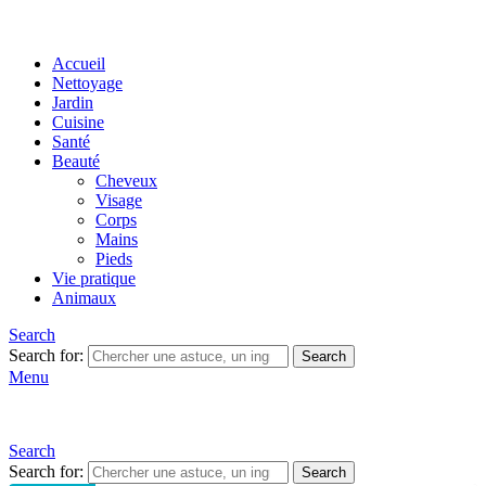
Accueil
Nettoyage
Jardin
Cuisine
Santé
Beauté
Cheveux
Visage
Corps
Mains
Pieds
Vie pratique
Animaux
Search
Search for:
Search
Menu
Search
Search for:
Search