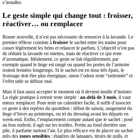
s’installer.
Le geste simple qui change tout : froisser,
réactiver… ou remplacer
Bonne nouvelle, il n’est pas nécessaire de renoncer à la lavande. Le
premier réflexe consiste à
froisser
le sachet entre les mains pour
casser légèrement les brins et relancer le parfum. L’objectif n’est pas
de réduire la lavande en miettes, mais de réactiver ce qui reste
d’aromatique. Idéalement, ce geste se fait régulièrement, par
exemple quand le linge est rangé ou quand les portes de l’armoire
restent fermées longtemps. Si le sachet est en tissu très épais, le
froissage doit être plus énergique, sinon l’odeur reste “enfermée” et
l’effet utile se diffuse mal.
Mais il faut aussi accepter le moment où il devient inutile d’insister.
La règle pratique à retenir reste simple :
au-delà de 3 mois
, il vaut
mieux remplacer. Pour tenir un calendrier facile, il suffit d’associer
ce geste à des repères du quotidien : début de saison, rangement du
linge d’hiver au printemps, ou tri du dressing avant les départs en
week-end. Enfin, l’emplacement compte autant que le sachet : posé
au bon endroit, il agit sur les textiles. Perdu au fond derrière une
pile, il parfume surtout l’air. Le plus efficace est de placer un sachet
près des
zones sensibles
: étagères de lainages, tiroirs de pulls, et