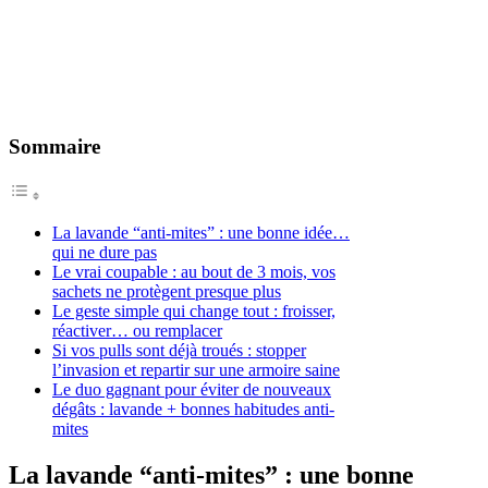
Sommaire
La lavande “anti-mites” : une bonne idée…
qui ne dure pas
Le vrai coupable : au bout de 3 mois, vos
sachets ne protègent presque plus
Le geste simple qui change tout : froisser,
réactiver… ou remplacer
Si vos pulls sont déjà troués : stopper
l’invasion et repartir sur une armoire saine
Le duo gagnant pour éviter de nouveaux
dégâts : lavande + bonnes habitudes anti-
mites
La lavande “anti-mites” : une bonne