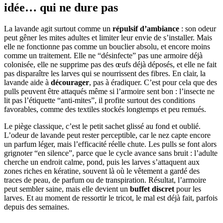
idée… qui ne dure pas
La lavande agit surtout comme un
répulsif d’ambiance
: son odeur
peut gêner les mites adultes et limiter leur envie de s’installer. Mais
elle ne fonctionne pas comme un bouclier absolu, et encore moins
comme un traitement. Elle ne “désinfecte” pas une armoire déjà
colonisée, elle ne supprime pas des œufs déjà déposés, et elle ne fait
pas disparaître les larves qui se nourrissent des fibres. En clair, la
lavande aide à
décourager
, pas à éradiquer. C’est pour cela que des
pulls peuvent être attaqués même si l’armoire sent bon : l’insecte ne
lit pas l’étiquette “anti-mites”, il profite surtout des conditions
favorables, comme des textiles stockés longtemps et peu remués.
Le piège classique, c’est le petit sachet glissé au fond et oublié.
L’odeur de lavande peut rester perceptible, car le nez capte encore
un parfum léger, mais l’efficacité réelle chute. Les pulls se font alors
grignoter “en silence”, parce que le cycle avance sans bruit : l’adulte
cherche un endroit calme, pond, puis les larves s’attaquent aux
zones riches en kératine, souvent là où le vêtement a gardé des
traces de peau, de parfum ou de transpiration. Résultat, l’armoire
peut sembler saine, mais elle devient un
buffet discret
pour les
larves. Et au moment de ressortir le tricot, le mal est déjà fait, parfois
depuis des semaines.