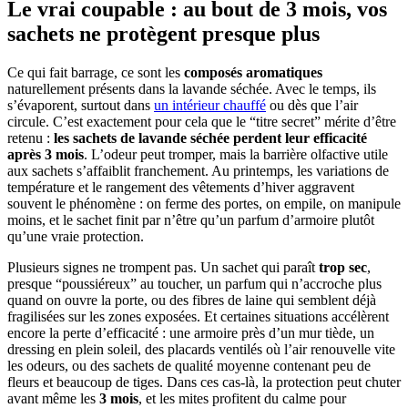
Le vrai coupable : au bout de 3 mois, vos
sachets ne protègent presque plus
Ce qui fait barrage, ce sont les
composés aromatiques
naturellement présents dans la lavande séchée. Avec le temps, ils
s’évaporent, surtout dans
un intérieur chauffé
ou dès que l’air
circule. C’est exactement pour cela que le “titre secret” mérite d’être
retenu :
les sachets de lavande séchée perdent leur efficacité
après 3 mois
. L’odeur peut tromper, mais la barrière olfactive utile
aux sachets s’affaiblit franchement. Au printemps, les variations de
température et le rangement des vêtements d’hiver aggravent
souvent le phénomène : on ferme des portes, on empile, on manipule
moins, et le sachet finit par n’être qu’un parfum d’armoire plutôt
qu’une vraie protection.
Plusieurs signes ne trompent pas. Un sachet qui paraît
trop sec
,
presque “poussiéreux” au toucher, un parfum qui n’accroche plus
quand on ouvre la porte, ou des fibres de laine qui semblent déjà
fragilisées sur les zones exposées. Et certaines situations accélèrent
encore la perte d’efficacité : une armoire près d’un mur tiède, un
dressing en plein soleil, des placards ventilés où l’air renouvelle vite
les odeurs, ou des sachets de qualité moyenne contenant peu de
fleurs et beaucoup de tiges. Dans ces cas-là, la protection peut chuter
avant même les
3 mois
, et les mites profitent du calme pour