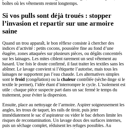
boîtes où les vêtements restent longtemps.
Si vos pulls sont déjà troués : stopper
l’invasion et repartir sur une armoire
saine
Quand un trou apparaît, le bon réflexe consiste à chercher des
indices d’activité : petits cocons, poussière fine au fond d’une
étagère, zones attaquées sur plusieurs pièces, ou dégâts concentrés
sur les lainages. Les mites ciblent rarement un seul vêtement au
hasard. Une fois le doute confirmé, il faut traiter les textiles sans les
abîmer. Le lavage convient si l’étiquette l’autorise, mais tous les
lainages ne supportent pas l’eau chaude. Les alternatives simples
sont le
froid
(congélation) ou la
chaleur
contrôlée (sèche-linge si le
textile le permet), l’idée étant d’interrompre le cycle. L’isolement est
utile : chaque pièce suspecte part dans un sac fermé le temps du
traitement, pour éviter la dispersion.
Ensuite, place au nettoyage de l’armoire. Aspirer soigneusement les
angles, les trous de taquet, les rails de tiroir, puis jeter
immédiatement le sac d’aspirateur ou vider le bac dehors limite les
risques de recontamination. Un lavage doux des surfaces internes,
puis un séchage complet, réduisent les refuges possibles. Au