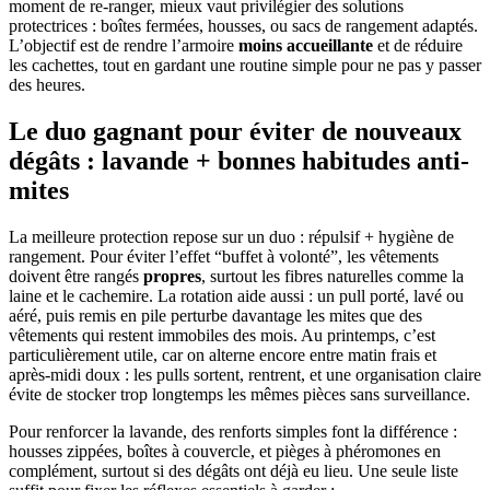
moment de re-ranger, mieux vaut privilégier des solutions
protectrices : boîtes fermées, housses, ou sacs de rangement adaptés.
L’objectif est de rendre l’armoire
moins accueillante
et de réduire
les cachettes, tout en gardant une routine simple pour ne pas y passer
des heures.
Le duo gagnant pour éviter de nouveaux
dégâts : lavande + bonnes habitudes anti-
mites
La meilleure protection repose sur un duo : répulsif + hygiène de
rangement. Pour éviter l’effet “buffet à volonté”, les vêtements
doivent être rangés
propres
, surtout les fibres naturelles comme la
laine et le cachemire. La rotation aide aussi : un pull porté, lavé ou
aéré, puis remis en pile perturbe davantage les mites que des
vêtements qui restent immobiles des mois. Au printemps, c’est
particulièrement utile, car on alterne encore entre matin frais et
après-midi doux : les pulls sortent, rentrent, et une organisation claire
évite de stocker trop longtemps les mêmes pièces sans surveillance.
Pour renforcer la lavande, des renforts simples font la différence :
housses zippées, boîtes à couvercle, et pièges à phéromones en
complément, surtout si des dégâts ont déjà eu lieu. Une seule liste