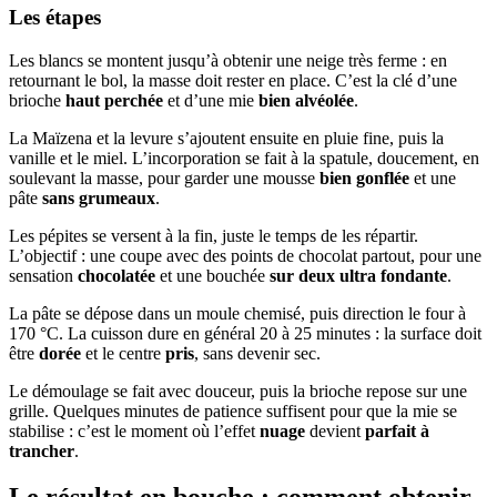
Les étapes
Les blancs se montent jusqu’à obtenir une neige très ferme : en
retournant le bol, la masse doit rester en place. C’est la clé d’une
brioche
haut perchée
et d’une mie
bien alvéolée
.
La Maïzena et la levure s’ajoutent ensuite en pluie fine, puis la
vanille et le miel. L’incorporation se fait à la spatule, doucement, en
soulevant la masse, pour garder une mousse
bien gonflée
et une
pâte
sans grumeaux
.
Les pépites se versent à la fin, juste le temps de les répartir.
L’objectif : une coupe avec des points de chocolat partout, pour une
sensation
chocolatée
et une bouchée
sur deux ultra fondante
.
La pâte se dépose dans un moule chemisé, puis direction le four à
170 °C. La cuisson dure en général 20 à 25 minutes : la surface doit
être
dorée
et le centre
pris
, sans devenir sec.
Le démoulage se fait avec douceur, puis la brioche repose sur une
grille. Quelques minutes de patience suffisent pour que la mie se
stabilise : c’est le moment où l’effet
nuage
devient
parfait à
trancher
.