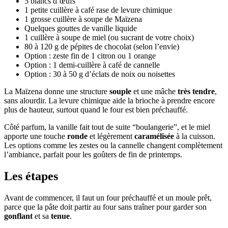
5 blancs d’œufs
1 petite cuillère à café rase de levure chimique
1 grosse cuillère à soupe de Maïzena
Quelques gouttes de vanille liquide
1 cuillère à soupe de miel (ou sucrant de votre choix)
80 à 120 g de pépites de chocolat (selon l’envie)
Option : zeste fin de 1 citron ou 1 orange
Option : 1 demi-cuillère à café de cannelle
Option : 30 à 50 g d’éclats de noix ou noisettes
La Maïzena donne une structure
souple
et une mâche
très tendre
,
sans alourdir. La levure chimique aide la brioche à prendre encore
plus de hauteur, surtout quand le four est bien préchauffé.
Côté parfum, la vanille fait tout de suite “boulangerie”, et le miel
apporte une touche
ronde
et légèrement
caramélisée
à la cuisson.
Les options comme les zestes ou la cannelle changent complètement
l’ambiance, parfait pour les goûters de fin de printemps.
Les étapes
Avant de commencer, il faut un four préchauffé et un moule prêt,
parce que la pâte doit partir au four sans traîner pour garder son
gonflant
et sa
tenue
.