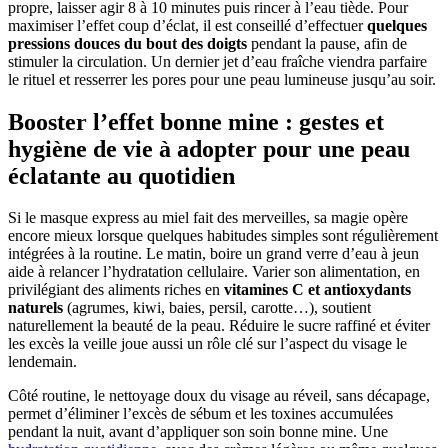
propre, laisser agir 8 à 10 minutes puis rincer à l’eau tiède. Pour
maximiser l’effet coup d’éclat, il est conseillé d’effectuer
quelques
pressions douces du bout des doigts
pendant la pause, afin de
stimuler la circulation. Un dernier jet d’eau fraîche viendra parfaire
le rituel et resserrer les pores pour une peau lumineuse jusqu’au soir.
Booster l’effet bonne mine : gestes et
hygiène de vie à adopter pour une peau
éclatante au quotidien
Si le masque express au miel fait des merveilles, sa magie opère
encore mieux lorsque quelques habitudes simples sont régulièrement
intégrées à la routine. Le matin, boire un grand verre d’eau à jeun
aide à relancer l’hydratation cellulaire. Varier son alimentation, en
privilégiant des aliments riches en
vitamines C et antioxydants
naturels
(agrumes, kiwi, baies, persil, carotte…), soutient
naturellement la beauté de la peau. Réduire le sucre raffiné et éviter
les excès la veille joue aussi un rôle clé sur l’aspect du visage le
lendemain.
Côté routine, le nettoyage doux du visage au réveil, sans décapage,
permet d’éliminer l’excès de sébum et les toxines accumulées
pendant la nuit, avant d’appliquer son soin bonne mine. Une