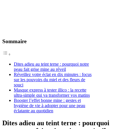
Sommaire
Dites adieu au teint terne : pourquoi notre
peau fait grise mine au réveil
Réveillez votre éclat en dix minutes : focus
sur les pouvoirs du miel et des fleurs de
souci
Masque express à tester illico : la recette
ultra-simple qui va transformer vos matins
Booster l’effet bonne mine : gestes et
hygiène de vie à adopter pour une peau
éclatante au quotidien
Dites adieu au teint terne : pourquoi