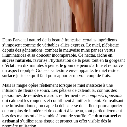
Dans l’arsenal naturel de la beauté française, certains ingrédients
s’imposent comme de véritables alliés express. Le miel, plébiscité
depuis des générations, combat la mauvaise mine par ses vertus
illuminatrices et sa douceur incomparable. Ce nectar,
riche en
sucres naturels
, favorise l’hydratation de la peau tout en la gorgeant
d’éclat : en dix minutes à peine, le grain de peau s’affine et retrouve
un aspect repulpé. Grâce à sa texture enveloppante, le miel reste en
surface juste ce qu’il faut pour apporter un vrai coup de frais.
Mais la magie opère réellement lorsque le miel s’associe à une
infusion de fleurs de souci. Les pétales de calendula, connus des
passionnés de remèdes maison, renferment des
composés apaisants
qui calment les rougeurs et contribuent à unifier le teint. En réalisant
une infusion douce, on capte la délicatesse de la fleur pour apporter
encore plus de lumière et de confort à la peau, tout particulièrement
lors des matins où elle semble à bout de souffle. Ce
duo naturel et
artisanal
s’utilise sans risque et promet un effet visible dès la
première utilisation.