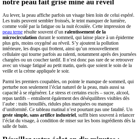
notre peau fait grise mine au réveil
Au lever, la peau affiche parfois un visage bien loin de celui espéré.
Les traits peuvent sembler froissés, le teint manquer de lumière,
comme voilé par la fatigue ou la nuit écoulée. Cette impression de
peau terne
résulte souvent d’un
ralentissement de la
microcirculation
durant le sommeil, qui laisse place à un épiderme
plus gris, moins oxygéné au réveil. S’y ajoutent la pollution
intérieure, les draps qui frottent, ainsi qu’un renouvellement
cellulaire qui tourne parfois au ralenti, notamment après des journées
chargées ou un coucher tardif. Il n’est donc pas rare de se retrouver
avec un visage fatigué au petit matin, quels que soient le soin de la
veille et la crème appliquée le soir.
Parmi les premiers coupables, on pointe le manque de sommeil, qui
perturbe non seulement l’éclat naturel de la peau, mais aussi sa
capacité à se régénérer. Le stress et certains excès – sucre, alcool,
repas tardifs – entraînent également des déséquilibres visibles dès
l’aube : traits brouillés, ridules plus marquées ou manque
d’uniformité. Ce tableau matinal n’est pourtant pas une fatalité. Un
geste simple, sans artifice industriel
, suffit bien souvent à relancer
l’éclat du visage, à condition de miser sur les bons ingrédients dès la
salle de bain.