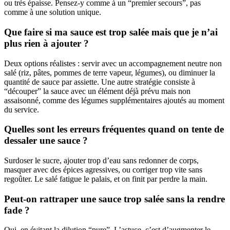
ou très épaisse. Pensez-y comme à un “premier secours”, pas
comme à une solution unique.
Que faire si ma sauce est trop salée mais que je n’ai
plus rien à ajouter ?
Deux options réalistes : servir avec un accompagnement neutre non
salé (riz, pâtes, pommes de terre vapeur, légumes), ou diminuer la
quantité de sauce par assiette. Une autre stratégie consiste à
“découper” la sauce avec un élément déjà prévu mais non
assaisonné, comme des légumes supplémentaires ajoutés au moment
du service.
Quelles sont les erreurs fréquentes quand on tente de
dessaler une sauce ?
Surdoser le sucre, ajouter trop d’eau sans redonner de corps,
masquer avec des épices agressives, ou corriger trop vite sans
regoûter. Le salé fatigue le palais, et on finit par perdre la main.
Peut-on rattraper une sauce trop salée sans la rendre
fade ?
Oui, en évitant la dilution “pure”. L’astuce, c’est d’augmenter le