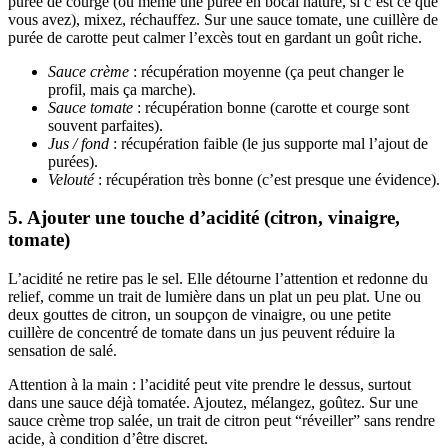
purée de courge (ou même une purée en bocal nature, si c’est ce que
vous avez), mixez, réchauffez. Sur une sauce tomate, une cuillère de
purée de carotte peut calmer l’excès tout en gardant un goût riche.
Sauce crème
: récupération moyenne (ça peut changer le
profil, mais ça marche).
Sauce tomate
: récupération bonne (carotte et courge sont
souvent parfaites).
Jus / fond
: récupération faible (le jus supporte mal l’ajout de
purées).
Velouté
: récupération très bonne (c’est presque une évidence).
5. Ajouter une touche d’acidité (citron, vinaigre,
tomate)
L’acidité ne retire pas le sel. Elle détourne l’attention et redonne du
relief, comme un trait de lumière dans un plat un peu plat. Une ou
deux gouttes de citron, un soupçon de vinaigre, ou une petite
cuillère de concentré de tomate dans un jus peuvent réduire la
sensation de salé.
Attention à la main : l’acidité peut vite prendre le dessus, surtout
dans une sauce déjà tomatée. Ajoutez, mélangez, goûtez. Sur une
sauce crème trop salée, un trait de citron peut “réveiller” sans rendre
acide, à condition d’être discret.