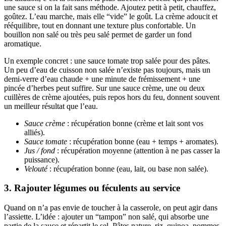
une sauce si on la fait sans méthode. Ajoutez petit à petit, chauffez,
goûtez. L’eau marche, mais elle “vide” le goût. La crème adoucit et
rééquilibre, tout en donnant une texture plus confortable. Un
bouillon non salé ou très peu salé permet de garder un fond
aromatique.
Un exemple concret : une sauce tomate trop salée pour des pâtes.
Un peu d’eau de cuisson non salée n’existe pas toujours, mais un
demi-verre d’eau chaude + une minute de frémissement + une
pincée d’herbes peut suffire. Sur une sauce crème, une ou deux
cuillères de crème ajoutées, puis repos hors du feu, donnent souvent
un meilleur résultat que l’eau.
Sauce crème
: récupération bonne (crème et lait sont vos
alliés).
Sauce tomate
: récupération bonne (eau + temps + aromates).
Jus / fond
: récupération moyenne (attention à ne pas casser la
puissance).
Velouté
: récupération bonne (eau, lait, ou base non salée).
3. Rajouter légumes ou féculents au service
Quand on n’a pas envie de toucher à la casserole, on peut agir dans
l’assiette. L’idée : ajouter un “tampon” non salé, qui absorbe une
partie de la sauce et répartit le sel. Pâtes nature, riz, quinoa, pommes