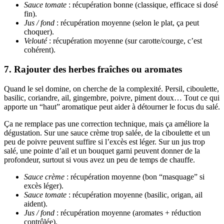
Sauce tomate
: récupération bonne (classique, efficace si dosé
fin).
Jus / fond
: récupération moyenne (selon le plat, ça peut
choquer).
Velouté
: récupération moyenne (sur carotte/courge, c’est
cohérent).
7. Rajouter des herbes fraîches ou aromates
Quand le sel domine, on cherche de la complexité. Persil, ciboulette,
basilic, coriandre, ail, gingembre, poivre, piment doux… Tout ce qui
apporte un “haut” aromatique peut aider à détourner le focus du salé.
Ça ne remplace pas une correction technique, mais ça améliore la
dégustation. Sur une sauce crème trop salée, de la ciboulette et un
peu de poivre peuvent suffire si l’excès est léger. Sur un jus trop
salé, une pointe d’ail et un bouquet garni peuvent donner de la
profondeur, surtout si vous avez un peu de temps de chauffe.
Sauce crème
: récupération moyenne (bon “masquage” si
excès léger).
Sauce tomate
: récupération moyenne (basilic, origan, ail
aident).
Jus / fond
: récupération moyenne (aromates + réduction
contrôlée).