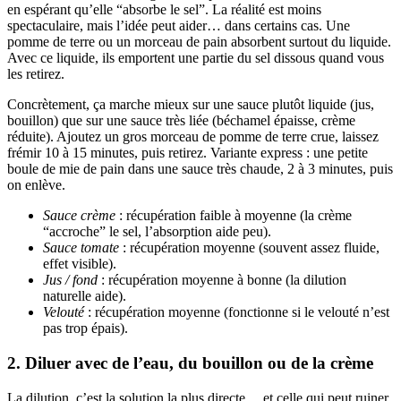
en espérant qu’elle “absorbe le sel”. La réalité est moins
spectaculaire, mais l’idée peut aider… dans certains cas. Une
pomme de terre ou un morceau de pain absorbent surtout du liquide.
Avec ce liquide, ils emportent une partie du sel dissous quand vous
les retirez.
Concrètement, ça marche mieux sur une sauce plutôt liquide (jus,
bouillon) que sur une sauce très liée (béchamel épaisse, crème
réduite). Ajoutez un gros morceau de pomme de terre crue, laissez
frémir 10 à 15 minutes, puis retirez. Variante express : une petite
boule de mie de pain dans une sauce très chaude, 2 à 3 minutes, puis
on enlève.
Sauce crème
: récupération faible à moyenne (la crème
“accroche” le sel, l’absorption aide peu).
Sauce tomate
: récupération moyenne (souvent assez fluide,
effet visible).
Jus / fond
: récupération moyenne à bonne (la dilution
naturelle aide).
Velouté
: récupération moyenne (fonctionne si le velouté n’est
pas trop épais).
2. Diluer avec de l’eau, du bouillon ou de la crème
La dilution, c’est la solution la plus directe… et celle qui peut ruiner