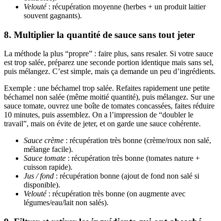
Velouté
: récupération moyenne (herbes + un produit laitier
souvent gagnants).
8. Multiplier la quantité de sauce sans tout jeter
La méthode la plus “propre” : faire plus, sans resaler. Si votre sauce
est trop salée, préparez une seconde portion identique mais sans sel,
puis mélangez. C’est simple, mais ça demande un peu d’ingrédients.
Exemple : une béchamel trop salée. Refaites rapidement une petite
béchamel non salée (même moitié quantité), puis mélangez. Sur une
sauce tomate, ouvrez une boîte de tomates concassées, faites réduire
10 minutes, puis assemblez. On a l’impression de “doubler le
travail”, mais on évite de jeter, et on garde une sauce cohérente.
Sauce crème
: récupération très bonne (crème/roux non salé,
mélange facile).
Sauce tomate
: récupération très bonne (tomates nature +
cuisson rapide).
Jus / fond
: récupération bonne (ajout de fond non salé si
disponible).
Velouté
: récupération très bonne (on augmente avec
légumes/eau/lait non salés).