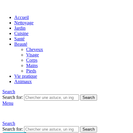
Accueil
Nettoyage
Jardin
Cuisine
Santé
Beauté
Cheveux
Visage
Corps
Mains
Pieds
Vie pratique
Animaux
Search
Search for:
Search
Menu
Search
Search for:
Search