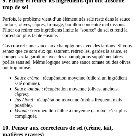
9. Filtrer et retirer les ingrédients qui ont absorbé
trop de sel
Parfois, le problème vient d’un élément très salé resté dans la sauce :
lardons, olives, câpres, fromage, bouillon concentré mal dissous.
Filtrer ou retirer ces ingrédients limite la “source” du sel et rend la
correction plus facile ensuite.
Cas concret : une sauce aux champignons avec des lardons. Si vous
sentez que ce sont eux qui saturent, retirez-les, gardez la sauce, et
compensez la garniture avec des champignons supplémentaires
poêlés sans sel. Même logique avec une sauce tomate où des olives
ont trop infusé.
Sauce crème
: récupération moyenne (utile si un ingrédient
salé domine).
Sauce tomate
: récupération moyenne (olives, anchois,
câpres).
Jus / fond
: récupération moyenne (moins fréquent, mais
possible).
Velouté
: récupération faible à moyenne (si mixé, c’est plus
compliqué).
10. Penser aux correcteurs de sel (crème, lait,
matières grasses)