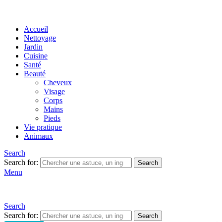
Accueil
Nettoyage
Jardin
Cuisine
Santé
Beauté
Cheveux
Visage
Corps
Mains
Pieds
Vie pratique
Animaux
Search
Search for:
Search
Menu
Search
Search for:
Search