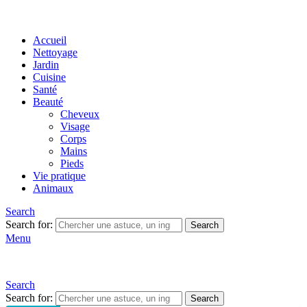
Accueil
Nettoyage
Jardin
Cuisine
Santé
Beauté
Cheveux
Visage
Corps
Mains
Pieds
Vie pratique
Animaux
Search
Search for:
Search
Menu
Search
Search for:
Search