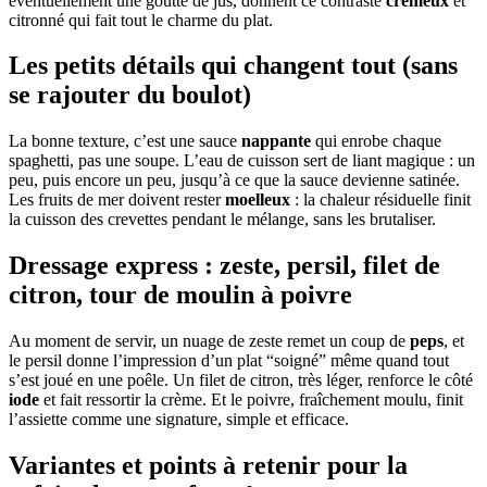
éventuellement une goutte de jus, donnent ce contraste
crémeux
et
citronné qui fait tout le charme du plat.
Les petits détails qui changent tout (sans
se rajouter du boulot)
La bonne texture, c’est une sauce
nappante
qui enrobe chaque
spaghetti, pas une soupe. L’eau de cuisson sert de liant magique : un
peu, puis encore un peu, jusqu’à ce que la sauce devienne satinée.
Les fruits de mer doivent rester
moelleux
: la chaleur résiduelle finit
la cuisson des crevettes pendant le mélange, sans les brutaliser.
Dressage express : zeste, persil, filet de
citron, tour de moulin à poivre
Au moment de servir, un nuage de zeste remet un coup de
peps
, et
le persil donne l’impression d’un plat “soigné” même quand tout
s’est joué en une poêle. Un filet de citron, très léger, renforce le côté
iode
et fait ressortir la crème. Et le poivre, fraîchement moulu, finit
l’assiette comme une signature, simple et efficace.
Variantes et points à retenir pour la