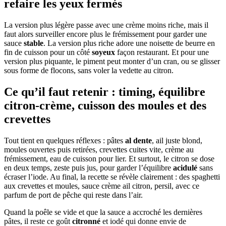
refaire les yeux fermés
La version plus légère passe avec une crème moins riche, mais il
faut alors surveiller encore plus le frémissement pour garder une
sauce
stable
. La version plus riche adore une noisette de beurre en
fin de cuisson pour un côté
soyeux
façon restaurant. Et pour une
version plus piquante, le piment peut monter d’un cran, ou se glisser
sous forme de flocons, sans voler la vedette au citron.
Ce qu’il faut retenir : timing, équilibre
citron-crème, cuisson des moules et des
crevettes
Tout tient en quelques réflexes : pâtes
al dente
, ail juste blond,
moules ouvertes puis retirées, crevettes cuites vite, crème au
frémissement, eau de cuisson pour lier. Et surtout, le citron se dose
en deux temps, zeste puis jus, pour garder l’équilibre
acidulé
sans
écraser l’iode. Au final, la recette se révèle clairement : des spaghetti
aux crevettes et moules, sauce crème ail citron, persil, avec ce
parfum de port de pêche qui reste dans l’air.
Quand la poêle se vide et que la sauce a accroché les dernières
pâtes, il reste ce goût
citronné
et iodé qui donne envie de