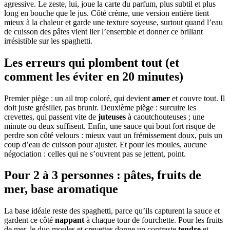
agressive. Le zeste, lui, joue la carte du parfum, plus subtil et plus
long en bouche que le jus. Côté crème, une version entière tient
mieux à la chaleur et garde une texture soyeuse, surtout quand l’eau
de cuisson des pâtes vient lier l’ensemble et donner ce brillant
irrésistible sur les spaghetti.
Les erreurs qui plombent tout (et
comment les éviter en 20 minutes)
Premier piège : un ail trop coloré, qui devient
amer
et couvre tout. Il
doit juste grésiller, pas brunir. Deuxième piège : surcuire les
crevettes, qui passent vite de
juteuses
à caoutchouteuses ; une
minute ou deux suffisent. Enfin, une sauce qui bout fort risque de
perdre son côté velours : mieux vaut un frémissement doux, puis un
coup d’eau de cuisson pour ajuster. Et pour les moules, aucune
négociation : celles qui ne s’ouvrent pas se jettent, point.
Pour 2 à 3 personnes : pâtes, fruits de
mer, base aromatique
La base idéale reste des spaghetti, parce qu’ils capturent la sauce et
gardent ce côté
nappant
à chaque tour de fourchette. Pour les fruits
de mer, le duo moules et crevettes donne un contraste
tendre
et