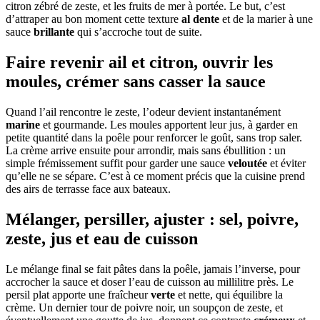
citron zébré de zeste, et les fruits de mer à portée. Le but, c’est
d’attraper au bon moment cette texture
al dente
et de la marier à une
sauce
brillante
qui s’accroche tout de suite.
Faire revenir ail et citron, ouvrir les
moules, crémer sans casser la sauce
Quand l’ail rencontre le zeste, l’odeur devient instantanément
marine
et gourmande. Les moules apportent leur jus, à garder en
petite quantité dans la poêle pour renforcer le goût, sans trop saler.
La crème arrive ensuite pour arrondir, mais sans ébullition : un
simple frémissement suffit pour garder une sauce
veloutée
et éviter
qu’elle ne se sépare. C’est à ce moment précis que la cuisine prend
des airs de terrasse face aux bateaux.
Mélanger, persiller, ajuster : sel, poivre,
zeste, jus et eau de cuisson
Le mélange final se fait pâtes dans la poêle, jamais l’inverse, pour
accrocher la sauce et doser l’eau de cuisson au millilitre près. Le
persil plat apporte une fraîcheur
verte
et nette, qui équilibre la
crème. Un dernier tour de poivre noir, un soupçon de zeste, et