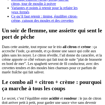
citron, tour de moulin à poivre
Variantes et points à retenir pour la refaire les
yeux fermés
Ce qu’il faut retenir : timing, équilibre citron-
crème, cuisson des moules et des crevettes
Un soir de flemme, une assiette qui sent le
port de pêche
Dans cette assiette, tout repose sur le trio
ail citron
et
crème
: ça
accroche l’iode, ça arrondit, et ça donne une sauce qui colle aux
pâtes sans les noyer. Le citron réveille, l’ail donne du caractère, et la
crème apporte ce côté velours qui fait tout de suite “plat de brasserie
en bord de mer”. Les spaghetti servent de fil conducteur, avec des
crevettes tendres et des moules bien charnues pour ce parfum de
marée fraîche qui fait saliver.
Le combo ail + citron + crème : pourquoi
ça marche à tous les coups
Le secret, c’est l’équilibre entre
acidité
et
rondeur
: le jus de citron
doit arriver petit à petit, pour garder une sauce vive sans devenir