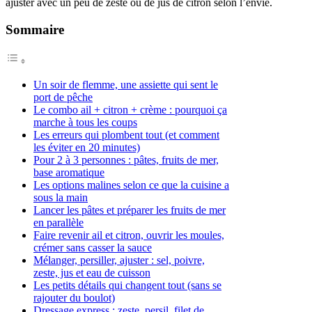
ajuster avec un peu de zeste ou de jus de citron selon l’envie.
Sommaire
Un soir de flemme, une assiette qui sent le
port de pêche
Le combo ail + citron + crème : pourquoi ça
marche à tous les coups
Les erreurs qui plombent tout (et comment
les éviter en 20 minutes)
Pour 2 à 3 personnes : pâtes, fruits de mer,
base aromatique
Les options malines selon ce que la cuisine a
sous la main
Lancer les pâtes et préparer les fruits de mer
en parallèle
Faire revenir ail et citron, ouvrir les moules,
crémer sans casser la sauce
Mélanger, persiller, ajuster : sel, poivre,
zeste, jus et eau de cuisson
Les petits détails qui changent tout (sans se
rajouter du boulot)
Dressage express : zeste, persil, filet de