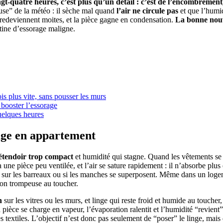
quatre heures, c’est plus qu’un détail : c’est de l’encombrement, de
ause” de la météo : il sèche mal quand
l’air ne circule pas
et que l’humid
uis redeviennent moites, et la pièce gagne en condensation.
La bonne nouv
tine d’essorage maligne.
is plus vite, sans pousser les murs
 booster l’essorage
quelques heures
age en appartement
étendoir trop compact
et humidité qui stagne. Quand les vêtements se
ne pièce peu ventilée, et l’air se sature rapidement : il n’absorbe plus
iées sur les barreaux ou si les manches se superposent. Même dans un log
tion trompeuse au toucher.
n
sur les vitres ou les murs, et linge qui reste froid et humide au toucher
a pièce se charge en vapeur, l’évaporation ralentit et l’humidité “revient
les textiles. L’objectif n’est donc pas seulement de “poser” le linge, mais