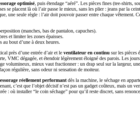
essorage optimisé
, puis étendage “aéré”. Les pièces fines (tee-shirts, 
es se placent là où l’air passe le mieux, sans les plier : jeans par la cein
que, une seule règle : l’air doit pouvoir passer entre chaque vêtement. 
perposition (manches, bas de pantalon, capuches).
es et limiter les zones épaisses.
ces au bout d’une à deux heures.
ical près d’une entrée d’air et le
ventilateur en continu
sur les pièces 
ouverte, VMC dégagée, et étendoir légèrement éloigné des parois. Les jour
nge volumineux, mieux vaut fractionner : un drap seul sur la largeur, un
façon régulière, sans odeur ni sensation de moiteur.
essorage réellement performant
dès la machine, le séchage en appart
prenant, c’est que l’objet décisif n’est pas un gadget coûteux, mais un ve
ée : où installer “le coin séchage” pour qu’il reste discret, sans renoncer