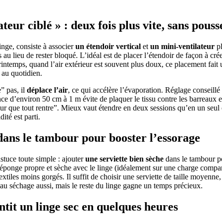
eur ciblé » : deux fois plus vite, sans pouss
inge, consiste à associer
un étendoir vertical
et
un mini-ventilateur
pl
s au lieu de rester bloqué. L’idéal est de placer l’étendoir de façon à c
intemps, quand l’air extérieur est souvent plus doux, ce placement fait 
e au quotidien.
e” pas, il
déplace l’air
, ce qui accélère l’évaporation. Réglage conseillé 
ce d’environ 50 cm à 1 m évite de plaquer le tissu contre les barreaux et
“pour que tout rentre”. Mieux vaut étendre en deux sessions qu’en un seu
ité est parti.
dans le tambour pour booster l’essorage
stuce toute simple : ajouter
une serviette bien sèche
dans le tambour 
éponge propre et sèche avec le linge (idéalement sur une charge compara
extiles moins gorgés. Il suffit de choisir une serviette de taille moyenne,
t au séchage aussi, mais le reste du linge gagne un temps précieux.
ntit un linge sec en quelques heures