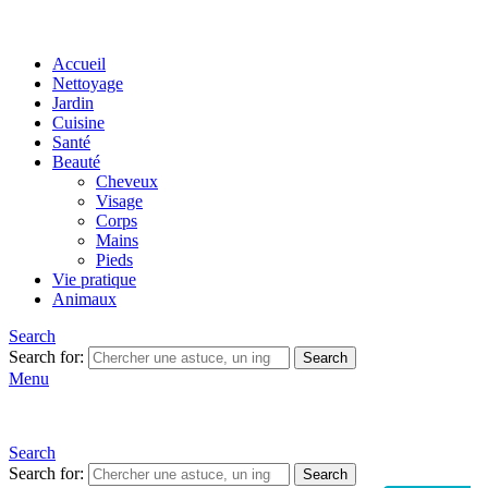
Accueil
Nettoyage
Jardin
Cuisine
Santé
Beauté
Cheveux
Visage
Corps
Mains
Pieds
Vie pratique
Animaux
Search
Search for:
Search
Menu
Search
Search for:
Search