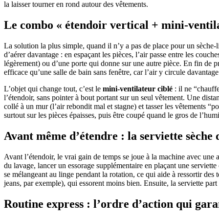
la laisser tourner en rond autour des vêtements.
Le combo « étendoir vertical + mini-ventilat
La solution la plus simple, quand il n’y a pas de place pour un sèche-l
d’aérer davantage : en espaçant les pièces, l’air passe entre les couche
légèrement) ou d’une porte qui donne sur une autre pièce. En fin de pr
efficace qu’une salle de bain sans fenêtre, car l’air y circule davantag
L’objet qui change tout, c’est le
mini-ventilateur ciblé
: il ne “chauff
l’étendoir, sans pointer à bout portant sur un seul vêtement. Une distan
collé à un mur (l’air rebondit mal et stagne) et tasser les vêtements 
surtout sur les pièces épaisses, puis être coupé quand le gros de l’humid
Avant même d’étendre : la serviette sèche 
Avant l’étendoir, le vrai gain de temps se joue à la machine avec une a
du lavage, lancer un essorage supplémentaire en plaçant une serviette 
se mélangeant au linge pendant la rotation, ce qui aide à ressortir des t
jeans, par exemple), qui essorent moins bien. Ensuite, la serviette par
Routine express : l’ordre d’action qui gara