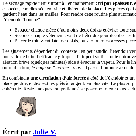
Le séchage rapide tient surtout à l’enchaînement :
tri par épaisseur
,
espacées, car elles sèchent vite et libèrent de la place. Les pièces épaiss
gardent l’eau dans les mailles. Pour rendre cette routine plus automati
l’étendoir “bouché”.
Espacer chaque pièce d’au moins deux doigts et éviter toute su
Secouer chaque vêtement avant de l’étendre pour décoller les fibr
Placer le mini-ventilateur en biais, puis tourner les grosses piè
Les ajustements dépendent du contexte : en petit studio, l’étendoir vert
une salle de bain, l’efficacité grimpe si l’air peut sortir : porte entr
aération brève (quelques minutes) aide à évacuer la vapeur. Pour le li
ordre d’action,
le linge ne “marine” plus
: il passe d’humide à sec de 
En combinant
une circulation d’air forcée
à côté de l’étendoir et
un 
place perdue, et des textiles prêts à ranger bien plus vite. Le plus sur
cohérente. Reste une question pratique à se poser pour tenir dans la dur
Écrit par
Julie V.