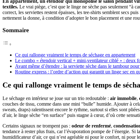
En appartement, un étendoir qui monopolise le salon pendant vingt-
textiles.
Le vrai piège, c’est que le linge ne sèche pas seulement “à c
correct, les serviettes restent épaisses, les tee-shirts semblent secs p
nettement la donne, à condition d’adopter le bon placement et une rou
Sommaire
Ce qui rallonge vraiment le temps de séchage en appartement
Le combo « étendoir vertical + mini-ventilateur ciblé » : deux fo
Avant même d’étendre : la serviette sèche dans le tambour pour
Routine express : l’ordre d’action qui garantit un linge sec en 
Ce qui rallonge vraiment le temps de séch
Le séchage en intérieur se joue sur un trio redoutable :
air immobile
,
couches de tissu, comme dans une mini “bulle” humide. Ajouter à cela u
sweats, draps) ralentissent encore le rythme, surtout si elles sont pl
d’air, le linge sèche “en surface” puis stagne à cœur, d’où cette sensa
Certains signaux ne trompent pas :
odeur de renfermé
,
condensatio
tendance à rester plus frais, car l’évaporation pompe de l’énergie. Si l
humidificateur d’air, ce qui n’est agréable ni pour le confort, ni pour 