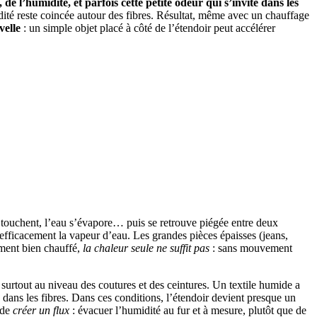
 l’humidité, et parfois cette petite odeur qui s’invite dans les
ité reste coincée autour des fibres. Résultat, même avec un chauffage
elle
: un simple objet placé à côté de l’étendoir peut accélérer
 touchent, l’eau s’évapore… puis se retrouve piégée entre deux
 efficacement la vapeur d’eau. Les grandes pièces épaisses (jeans,
ement bien chauffé,
la chaleur seule ne suffit pas
: sans mouvement
, surtout au niveau des coutures et des ceintures. Un textile humide a
” dans les fibres. Dans ces conditions, l’étendoir devient presque un
 de
créer un flux
: évacuer l’humidité au fur et à mesure, plutôt que de