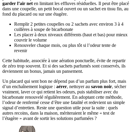
garder l’air net
en limitant les effluves résiduelles. Il peut être placé
dans une coupelle, un petit bocal ouvert ou un sachet en tissu fin, au
fond du placard ou sur une étagère.
Remplir 2 petites coupelles ou 2 sachets avec environ 3 à 4
cuillères à soupe de bicarbonate
Les placer à deux niveaux différents (haut et bas) pour mieux
couvrir le volume
Renouveler chaque mois, ou plus tôt si l’odeur tente de
revenir
Cette habitude, associée à une aération ponctuelle, évite de repartir
de zéro trop souvent. Et si des sachets parfumés sont conservés, ils
deviennent un bonus, jamais un pansement.
Un placard qui sent bon ne dépend pas d’un parfum plus fort, mais
d’un enchaînement logique :
aérer
, nettoyer au
savon noir
, sécher
vraiment, laver ce qui retient les odeurs, puis stabiliser avec du
bicarbonate renouvelé régulièrement. En adoptant cette méthode,
l’odeur de renfermé cesse d’être une fatalité et redevient un simple
signal d’entretien. Reste une question utile pour la suite : quels
autres recoins, dans la maison, mériteraient le même « test de
l’étagère » avant de sortir les solutions parfumées ?