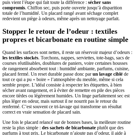
puis vient l’étape qui fait toute la différence :
sécher sans
compromis
. Chiffon sec, puis porte ouverte jusqu’à disparition
totale de l’humidité. Un placard rangé avant séchage complet
redevient un piège à odeurs, même après un nettoyage parfait.
Stopper le retour de l’odeur : textiles
propres et bicarbonate en routine simple
Quand les surfaces sont nettes, il reste un réservoir majeur d’odeurs :
les textiles stockés
. Torchons, nappes, serviettes, tote-bags, sacs de
courses réutilisables, doublures de paniers, voire certaines housses
de rangement absorbent tout : humidité ambiante, parfums, cuisine,
placard fermé. Un reset durable passe donc par
un lavage ciblé
de
tout ce qui a pu « boire » l’atmosphère du meuble, même si cela
semble propre. L’idéal consiste à respecter les étiquettes, à bien
sécher avant rangement, et à éviter de remettre en pile des pièces
encore tièdes ou légèrement humides. Un linge parfaitement sec est
plus léger en odeur, mais surtout il ne nourrit pas le retour du
renfermé. C’est souvent ce tri-lavage qui transforme un résultat
correct en vraie sensation de placard sain.
Une fois le placard relancé sur de bonnes bases, la meilleure routine
reste la plus simple :
des sachets de bicarbonate
plutôt que des
parfums à tout prix. Le bicarbonate n’ajoute pas d’odeur, il aide à