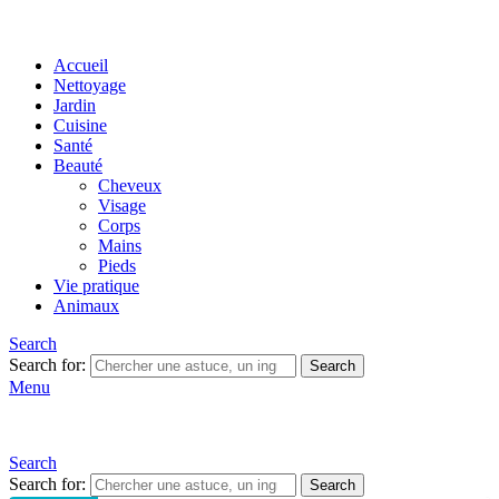
Accueil
Nettoyage
Jardin
Cuisine
Santé
Beauté
Cheveux
Visage
Corps
Mains
Pieds
Vie pratique
Animaux
Search
Search for:
Search
Menu
Search
Search for:
Search