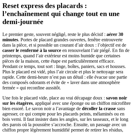
Reset express des placards :
l’enchaînement qui change tout en une
demi-journée
Le premier geste, souvent négligé, reste le plus décisif :
aérer 30
minutes
. Portes de placard grandes ouvertes, fenêtre entrouverte
dans la pièce, et si possible un courant d’air doux : l’objectif est de
casser le renfermé à la source
en renouvelant l’air piégé. En fin de
printemps, quand l’air extérieur est moins humide que certaines
pièces de la maison, cette étape est particulièrement efficace.
Pendant ce temps, tout sort : linge, boîtes, paniers, sacs et housses.
Plus le placard est vidé, plus l’air circule et plus le nettoyage sera
rapide. Cette demi-heure n’est pas un détail : elle évacue une partie
des composés odorants et évite de « laver dans une atmosphère
fermée » qui reconfine aussitôt.
Une fois le placard vide, place au vrai décapage doux :
savon noir
sur les étagères
, appliqué avec une éponge ou un chiffon microfibre
bien essoré. Le savon noir a l’avantage de
décoller la crasse
sans
agresser, ce qui compte pour les placards peints, mélaminés ou en
bois verni. Il faut insister dans les angles, sur les tasseaux, et le long
des parois où la poussière s’accroche. Ensuite, un passage avec un
chiffon propre légèrement humidifié permet de retirer les résidus,