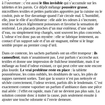
à l’ouverture : c’est aussi
le film invisible
qui s’accumule sur les
tablettes et les parois. Ce dépôt mélange
poussière grasse
,
microfibres textiles et petites particules apportées par la cuisine ou le
couloir, puis se fixe davantage quand l’air circule mal. L’humidité,
elle, joue le rôle d’accélérateur : elle aide les odeurs à s’incruster,
rend les surfaces légèrement poisseuses et favorise la sensation de
renfermé. Les placards proches d’un mur extérieur, d’une salle
d’eau, ou simplement trop chargés, sont souvent les plus concernés.
L’odeur n’est donc pas un mystère : elle se fabrique lentement, au
contact d’un support sale et d’un air stagnant, même si le linge
semble propre au premier coup d’œil.
Dans ce contexte, les sachets parfumés ont un effet trompeur :
ils
camouflent
, mais n’assainissent pas. Leur parfum s’accroche aux
textiles et donne une impression de fraîcheur immédiate, mais il se
mélange au fond d’odeur existant, ce qui peut créer une note encore
plus lourde.
Le vrai problème reste en place
: la tablette
poussiéreuse, les coins oubliés, les doublures de sacs, les piles de
nappes rarement sorties. Tant que la source n’est pas nettoyée et
séchée correctement, l’odeur revient, parfois dès le lendemain. C’est
exactement comme vaporiser un parfum d’ambiance dans une pièce
mal aérée : l’effet est rapide, mais l’air ne devient pas plus sain. La
solution consiste donc à traiter la cause, puis seulement ensuite à
ajouter une touche odorante si l’envie demeure.