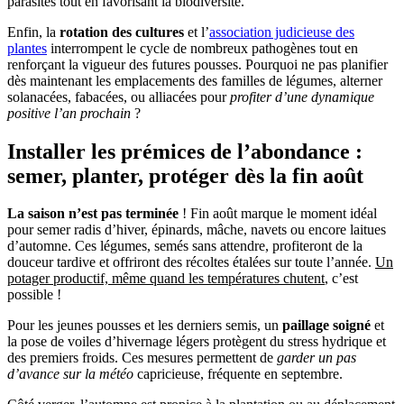
parasites tout en favorisant la biodiversité.
Enfin, la
rotation des cultures
et l’
association judicieuse des
plantes
interrompent le cycle de nombreux pathogènes tout en
renforçant la vigueur des futures pousses. Pourquoi ne pas planifier
dès maintenant les emplacements des familles de légumes, alterner
solanacées, fabacées, ou alliacées pour
profiter d’une dynamique
positive l’an prochain
?
Installer les prémices de l’abondance :
semer, planter, protéger dès la fin août
La saison n’est pas terminée
! Fin août marque le moment idéal
pour semer radis d’hiver, épinards, mâche, navets ou encore laitues
d’automne. Ces légumes, semés sans attendre, profiteront de la
douceur tardive et offriront des récoltes étalées sur toute l’année.
Un
potager productif, même quand les températures chutent
, c’est
possible !
Pour les jeunes pousses et les derniers semis, un
paillage soigné
et
la pose de voiles d’hivernage légers protègent du stress hydrique et
des premiers froids. Ces mesures permettent de
garder un pas
d’avance sur la météo
capricieuse, fréquente en septembre.