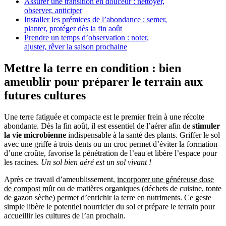
Assurer une transition en douceur : nettoyer,
observer, anticiper
Installer les prémices de l’abondance : semer,
planter, protéger dès la fin août
Prendre un temps d’observation : noter,
ajuster, rêver la saison prochaine
Mettre la terre en condition : bien
ameublir pour préparer le terrain aux
futures cultures
Une terre fatiguée et compacte est le premier frein à une récolte
abondante. Dès la fin août, il est essentiel de l’aérer afin de
stimuler
la vie microbienne
indispensable à la santé des plants. Griffer le sol
avec une griffe à trois dents ou un croc permet d’éviter la formation
d’une croûte, favorise la pénétration de l’eau et libère l’espace pour
les racines.
Un sol bien aéré est un sol vivant !
Après ce travail d’ameublissement,
incorporer une généreuse dose
de compost mûr
ou de matières organiques (déchets de cuisine, tonte
de gazon sèche) permet d’enrichir la terre en nutriments. Ce geste
simple libère le potentiel nourricier du sol et prépare le terrain pour
accueillir les cultures de l’an prochain.