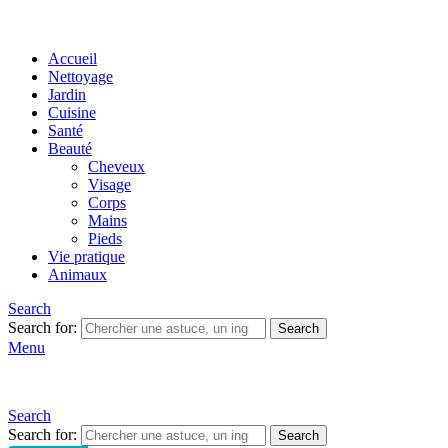
Accueil
Nettoyage
Jardin
Cuisine
Santé
Beauté
Cheveux
Visage
Corps
Mains
Pieds
Vie pratique
Animaux
Search
Search for:
Search
Menu
Search
Search for:
Search