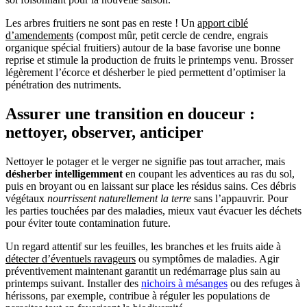
Les arbres fruitiers ne sont pas en reste ! Un
apport ciblé
d’amendements
(compost mûr, petit cercle de cendre, engrais
organique spécial fruitiers) autour de la base favorise une bonne
reprise et stimule la production de fruits le printemps venu. Brosser
légèrement l’écorce et désherber le pied permettent d’optimiser la
pénétration des nutriments.
Assurer une transition en douceur :
nettoyer, observer, anticiper
Nettoyer le potager et le verger ne signifie pas tout arracher, mais
désherber intelligemment
en coupant les adventices au ras du sol,
puis en broyant ou en laissant sur place les résidus sains. Ces débris
végétaux
nourrissent naturellement la terre
sans l’appauvrir. Pour
les parties touchées par des maladies, mieux vaut évacuer les déchets
pour éviter toute contamination future.
Un regard attentif sur les feuilles, les branches et les fruits aide à
détecter d’éventuels ravageurs
ou symptômes de maladies. Agir
préventivement maintenant garantit un redémarrage plus sain au
printemps suivant. Installer des
nichoirs à mésanges
ou des refuges à
hérissons, par exemple, contribue à réguler les populations de