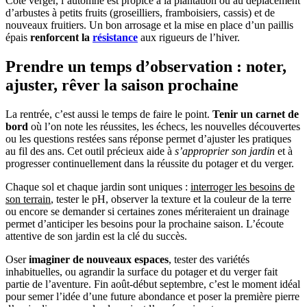
Côté verger, l’automne est propice à la plantation ou au déplacement
d’arbustes à petits fruits (groseilliers, framboisiers, cassis) et de
nouveaux fruitiers. Un bon arrosage et la mise en place d’un paillis
épais
renforcent la
résistance
aux rigueurs de l’hiver.
Prendre un temps d’observation : noter,
ajuster, rêver la saison prochaine
La rentrée, c’est aussi le temps de faire le point.
Tenir un carnet de
bord
où l’on note les réussites, les échecs, les nouvelles découvertes
ou les questions restées sans réponse permet d’ajuster les pratiques
au fil des ans. Cet outil précieux aide à
s’approprier son jardin
et à
progresser continuellement dans la réussite du potager et du verger.
Chaque sol et chaque jardin sont uniques :
interroger les besoins de
son terrain
, tester le pH, observer la texture et la couleur de la terre
ou encore se demander si certaines zones mériteraient un drainage
permet d’anticiper les besoins pour la prochaine saison. L’écoute
attentive de son jardin est la clé du succès.
Oser
imaginer de nouveaux espaces
, tester des variétés
inhabituelles, ou agrandir la surface du potager et du verger fait
partie de l’aventure. Fin août-début septembre, c’est le moment idéal
pour semer l’idée d’une future abondance et poser la première pierre