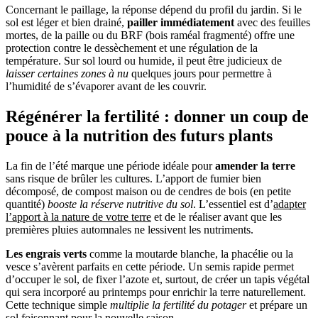
Concernant le paillage, la réponse dépend du profil du jardin. Si le
sol est léger et bien drainé,
pailler immédiatement
avec des feuilles
mortes, de la paille ou du BRF (bois raméal fragmenté) offre une
protection contre le dessèchement et une régulation de la
température. Sur sol lourd ou humide, il peut être judicieux de
laisser certaines zones à nu
quelques jours pour permettre à
l’humidité de s’évaporer avant de les couvrir.
Régénérer la fertilité : donner un coup de
pouce à la nutrition des futurs plants
La fin de l’été marque une période idéale pour
amender la terre
sans risque de brûler les cultures. L’apport de fumier bien
décomposé, de compost maison ou de cendres de bois (en petite
quantité)
booste la réserve nutritive du sol
. L’essentiel est d’
adapter
l’apport à la nature de votre terre
et de le réaliser avant que les
premières pluies automnales ne lessivent les nutriments.
Les engrais verts
comme la moutarde blanche, la phacélie ou la
vesce s’avèrent parfaits en cette période. Un semis rapide permet
d’occuper le sol, de fixer l’azote et, surtout, de créer un tapis végétal
qui sera incorporé au printemps pour enrichir la terre naturellement.
Cette technique simple
multiplie la fertilité du potager
et prépare un
sol foisonnant pour la nouvelle saison.