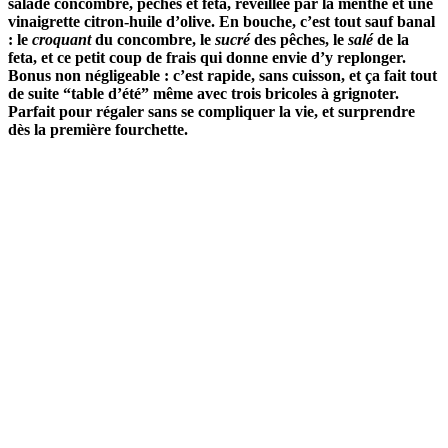
salade concombre, pêches et feta, réveillée par la menthe et une
vinaigrette citron-huile d’olive. En bouche, c’est tout sauf banal
: le
croquant
du concombre, le
sucré
des pêches, le
salé
de la
feta, et ce petit coup de frais qui donne envie d’y replonger.
Bonus non négligeable : c’est rapide, sans cuisson, et ça fait tout
de suite “table d’été” même avec trois bricoles à grignoter.
Parfait pour régaler sans se compliquer la vie, et surprendre
dès la première fourchette.