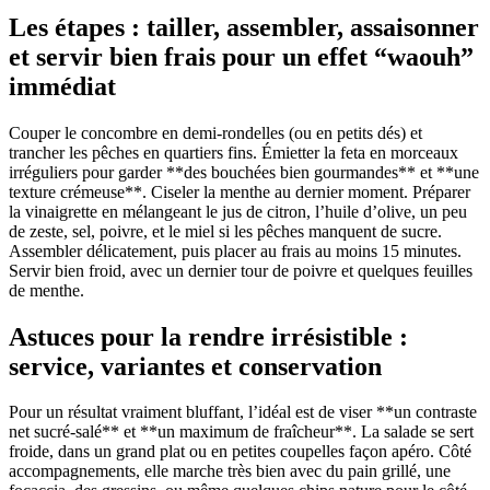
Les étapes : tailler, assembler, assaisonner
et servir bien frais pour un effet “waouh”
immédiat
Couper le concombre en demi-rondelles (ou en petits dés) et
trancher les pêches en quartiers fins. Émietter la feta en morceaux
irréguliers pour garder **des bouchées bien gourmandes** et **une
texture crémeuse**. Ciseler la menthe au dernier moment. Préparer
la vinaigrette en mélangeant le jus de citron, l’huile d’olive, un peu
de zeste, sel, poivre, et le miel si les pêches manquent de sucre.
Assembler délicatement, puis placer au frais au moins 15 minutes.
Servir bien froid, avec un dernier tour de poivre et quelques feuilles
de menthe.
Astuces pour la rendre irrésistible :
service, variantes et conservation
Pour un résultat vraiment bluffant, l’idéal est de viser **un contraste
net sucré-salé** et **un maximum de fraîcheur**. La salade se sert
froide, dans un grand plat ou en petites coupelles façon apéro. Côté
accompagnements, elle marche très bien avec du pain grillé, une