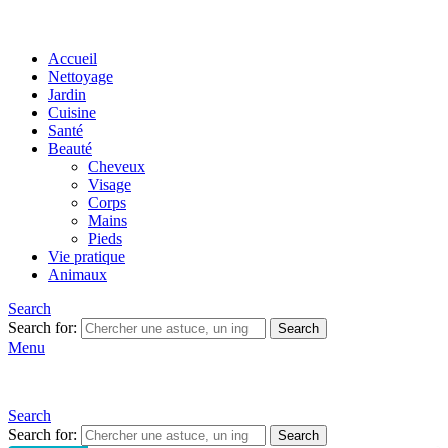
Accueil
Nettoyage
Jardin
Cuisine
Santé
Beauté
Cheveux
Visage
Corps
Mains
Pieds
Vie pratique
Animaux
Search
Search for:
Search
Menu
Search
Search for:
Search