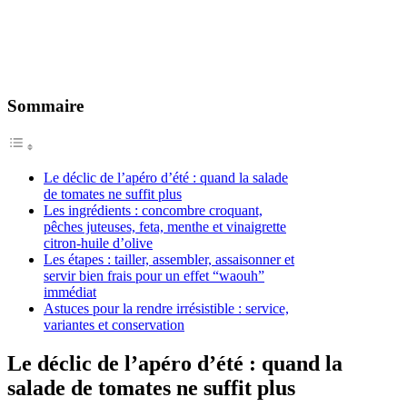
Sommaire
Le déclic de l’apéro d’été : quand la salade
de tomates ne suffit plus
Les ingrédients : concombre croquant,
pêches juteuses, feta, menthe et vinaigrette
citron-huile d’olive
Les étapes : tailler, assembler, assaisonner et
servir bien frais pour un effet “waouh”
immédiat
Astuces pour la rendre irrésistible : service,
variantes et conservation
Le déclic de l’apéro d’été : quand la
salade de tomates ne suffit plus