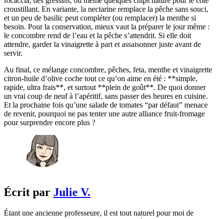
focaccia, des gressins, ou même quelques chips nature pour le côté
croustillant. En variante, la nectarine remplace la pêche sans souci,
et un peu de basilic peut compléter (ou remplacer) la menthe si
besoin. Pour la conservation, mieux vaut la préparer le jour même :
le concombre rend de l’eau et la pêche s’attendrit. Si elle doit
attendre, garder la vinaigrette à part et assaisonner juste avant de
servir.
Au final, ce mélange concombre, pêches, feta, menthe et vinaigrette
citron-huile d’olive coche tout ce qu’on aime en été : **simple,
rapide, ultra frais**, et surtout **plein de goût**. De quoi donner
un vrai coup de neuf à l’apéritif, sans passer des heures en cuisine.
Et la prochaine fois qu’une salade de tomates “par défaut” menace
de revenir, pourquoi ne pas tenter une autre alliance fruit-fromage
pour surprendre encore plus ?
Écrit par
Julie V.
Étant une ancienne professeure, il est tout naturel pour moi de