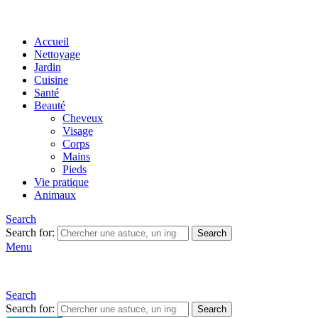
Accueil
Nettoyage
Jardin
Cuisine
Santé
Beauté
Cheveux
Visage
Corps
Mains
Pieds
Vie pratique
Animaux
Search
Search for:
Search
Menu
Search
Search for:
Search