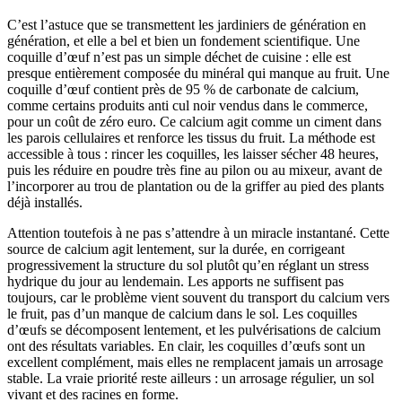
C’est l’astuce que se transmettent les jardiniers de génération en
génération, et elle a bel et bien un fondement scientifique. Une
coquille d’œuf n’est pas un simple déchet de cuisine : elle est
presque entièrement composée du minéral qui manque au fruit. Une
coquille d’œuf contient près de 95 % de carbonate de calcium,
comme certains produits anti cul noir vendus dans le commerce,
pour un coût de zéro euro. Ce calcium agit comme un ciment dans
les parois cellulaires et renforce les tissus du fruit. La méthode est
accessible à tous : rincer les coquilles, les laisser sécher 48 heures,
puis les réduire en poudre très fine au pilon ou au mixeur, avant de
l’incorporer au trou de plantation ou de la griffer au pied des plants
déjà installés.
Attention toutefois à ne pas s’attendre à un miracle instantané. Cette
source de calcium agit lentement, sur la durée, en corrigeant
progressivement la structure du sol plutôt qu’en réglant un stress
hydrique du jour au lendemain. Les apports ne suffisent pas
toujours, car le problème vient souvent du transport du calcium vers
le fruit, pas d’un manque de calcium dans le sol. Les coquilles
d’œufs se décomposent lentement, et les pulvérisations de calcium
ont des résultats variables. En clair, les coquilles d’œufs sont un
excellent complément, mais elles ne remplacent jamais un arrosage
stable. La vraie priorité reste ailleurs : un arrosage régulier, un sol
vivant et des racines en forme.