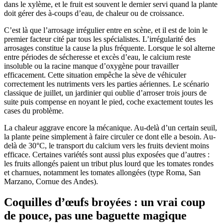
dans le xylème, et le fruit est souvent le dernier servi quand la plante
doit gérer des à-coups d’eau, de chaleur ou de croissance.
C’est là que l’arrosage irrégulier entre en scène, et il est de loin le
premier facteur cité par tous les spécialistes. L’irrégularité des
arrosages constitue la cause la plus fréquente. Lorsque le sol alterne
entre périodes de sécheresse et excès d’eau, le calcium reste
insoluble ou la racine manque d’oxygène pour travailler
efficacement. Cette situation empêche la sève de véhiculer
correctement les nutriments vers les parties aériennes. Le scénario
classique de juillet, un jardinier qui oublie d’arroser trois jours de
suite puis compense en noyant le pied, coche exactement toutes les
cases du problème.
La chaleur aggrave encore la mécanique. Au-delà d’un certain seuil,
la plante peine simplement à faire circuler ce dont elle a besoin. Au-
delà de 30°C, le transport du calcium vers les fruits devient moins
efficace. Certaines variétés sont aussi plus exposées que d’autres :
les fruits allongés paient un tribut plus lourd que les tomates rondes
et charnues, notamment les tomates allongées (type Roma, San
Marzano, Cornue des Andes).
Coquilles d’œufs broyées : un vrai coup
de pouce, pas une baguette magique