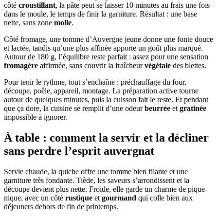
côté
croustillant
, la pâte peut se laisser 10 minutes au frais une fois
dans le moule, le temps de finir la garniture. Résultat : une base
nette, sans zone
molle
.
Côté fromage, une tomme d’Auvergne jeune donne une fonte douce
et lactée, tandis qu’une plus affinée apporte un goût plus marqué.
Autour de 180 g, l’équilibre reste parfait : assez pour une sensation
fromagère
affirmée, sans couvrir la fraîcheur
végétale
des blettes.
Pour tenir le rythme, tout s’enchaîne : préchauffage du four,
découpe, poêle, appareil, montage. La préparation active tourne
autour de quelques minutes, puis la cuisson fait le reste. Et pendant
que ça dore, la cuisine se remplit d’une odeur
beurrée
et
gratinée
impossible à ignorer.
À table : comment la servir et la décliner
sans perdre l’esprit auvergnat
Servie chaude, la quiche offre une tomme bien filante et une
garniture très fondante. Tiède, les saveurs s’arrondissent et la
découpe devient plus nette. Froide, elle garde un charme de pique-
nique, avec un côté
rustique
et
gourmand
qui colle bien aux
déjeuners dehors de fin de printemps.