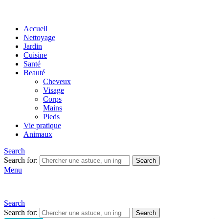
Accueil
Nettoyage
Jardin
Cuisine
Santé
Beauté
Cheveux
Visage
Corps
Mains
Pieds
Vie pratique
Animaux
Search
Search for:
Search
Menu
Search
Search for:
Search