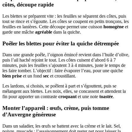
côtes, découpe rapide
Les blettes se préparent vite : les feuilles se séparent des côtes, puis
tout se rince et s’égoutte. Les côtes se coupent en petits tronçons, les
feuilles en lanières. Cette découpe permet une cuisson
homogène
et
garde une mâche
agréable
dans la quiche.
Poêler les blettes pour éviter la quiche détrempée
Dans une grande poêle, l’oignon émincé revient dans l’huile d’olive,
puis l’ail haché rejoint le tout. Les côtes cuisent d’abord 6 à 7
minutes, puis les feuilles s’ajoutent 3 à 4 minutes, juste le temps de
les faire tomber. L’objectif : faire évaporer l’eau, pour une quiche
bien prise
et un fond
sec
et croustillant.
Les lardons, si choisis, se poêlent à part et s’égouttent, puis se
mélangent aux blettes. Les noix, elles, se concassent et attendent la
fin pour apporter un contraste
croquant
et une note
toastée
.
Monter l’appareil : œufs, crème, puis tomme
d’Auvergne généreuse
Dans un saladier, les œufs se battent avec la crème et le lait. Sel,
poivre, muscade : l’assaisonnement doit rester net pour laisser la