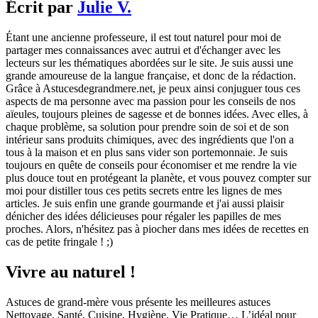
Écrit par
Julie V.
Étant une ancienne professeure, il est tout naturel pour moi de
partager mes connaissances avec autrui et d'échanger avec les
lecteurs sur les thématiques abordées sur le site. Je suis aussi une
grande amoureuse de la langue française, et donc de la rédaction.
Grâce à Astucesdegrandmere.net, je peux ainsi conjuguer tous ces
aspects de ma personne avec ma passion pour les conseils de nos
aïeules, toujours pleines de sagesse et de bonnes idées. Avec elles, à
chaque problème, sa solution pour prendre soin de soi et de son
intérieur sans produits chimiques, avec des ingrédients que l'on a
tous à la maison et en plus sans vider son portemonnaie. Je suis
toujours en quête de conseils pour économiser et me rendre la vie
plus douce tout en protégeant la planète, et vous pouvez compter sur
moi pour distiller tous ces petits secrets entre les lignes de mes
articles. Je suis enfin une grande gourmande et j'ai aussi plaisir
dénicher des idées délicieuses pour régaler les papilles de mes
proches. Alors, n'hésitez pas à piocher dans mes idées de recettes en
cas de petite fringale ! ;)
Vivre au naturel !
Astuces de grand-mère vous présente les meilleures astuces
Nettoyage, Santé, Cuisine, Hygiène, Vie Pratique… L’idéal pour