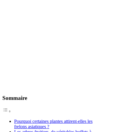
Sommaire
Pourquoi certaines plantes attirent-elles les
frelons asiatiques ?
Les arbres fruitiers, de véritables buffets à