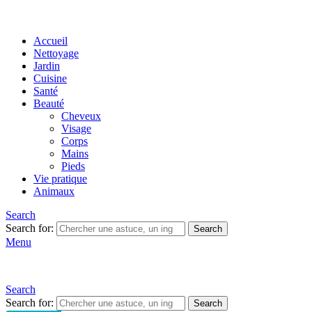
Accueil
Nettoyage
Jardin
Cuisine
Santé
Beauté
Cheveux
Visage
Corps
Mains
Pieds
Vie pratique
Animaux
Search
Search for:
Search
Menu
Search
Search for:
Search