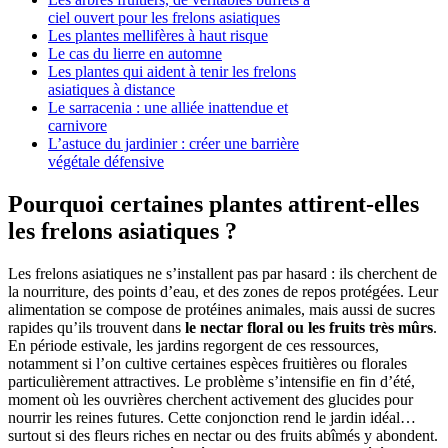
ciel ouvert pour les frelons asiatiques
Les plantes mellifères à haut risque
Le cas du lierre en automne
Les plantes qui aident à tenir les frelons
asiatiques à distance
Le sarracenia : une alliée inattendue et
carnivore
L’astuce du jardinier : créer une barrière
végétale défensive
Pourquoi certaines plantes attirent-elles
les frelons asiatiques ?
Les frelons asiatiques ne s’installent pas par hasard : ils cherchent de
la nourriture, des points d’eau, et des zones de repos protégées. Leur
alimentation se compose de protéines animales, mais aussi de sucres
rapides qu’ils trouvent dans
le nectar floral ou les fruits très mûrs
.
En période estivale, les jardins regorgent de ces ressources,
notamment si l’on cultive certaines espèces fruitières ou florales
particulièrement attractives. Le problème s’intensifie en fin d’été,
moment où les ouvrières cherchent activement des glucides pour
nourrir les reines futures. Cette conjonction rend le jardin idéal…
surtout si des fleurs riches en nectar ou des fruits abîmés y abondent.