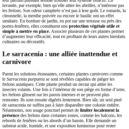
leur parfum puissant semble troubler leur système olfactif. La
lavande, par exemple, bien qu’elle attire les abeilles, n’intéresse pas
les frelons. Son odeur camphrée n’est pas à leur goût. Le romarin, la
citronnelle, la menthe poivrée ou encore le basilic ont un effet
similaire. En bordure de jardin, en pot sur une terrasse ou près des
portes-fenêtres, elles constituent une
protection végétale utile et
simple à mettre en place
. Associer plusieurs de ces plantes permet
d’augmenter leur efficacité, tout en profitant de leurs autres bienfaits
culinaires ou décoratifs.
Le sarracenia : une alliée inattendue et
carnivore
Parmi les solutions étonnantes, certaines plantes carnivores comme
le
Sarracenia purpurea
se sont révélées capables de piéger les
frelons asiatiques. Cette plante produit un nectar qui attire les
insectes volants. Une fois à l’intérieur de son piège en forme d’urne,
les frelons glissent sur les parois internes et ne peuvent plus
remonter. Ils sont ensuite digérés lentement. Bien sûr, un seul pied
de sarracenia ne suffira pas à faire disparaître une colonie entière.
Néanmoins, son usage ponctuel permet de
limiter localement la
présence
des frelons dans certaines zones, comme les balcons, les
rebords de fenêtres ou les abords d’un bassin. Elle demande un
substrat acide, humide, et une exposition lumineuse pour rester