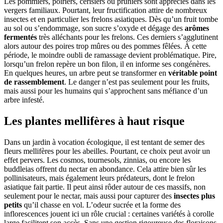
Les pommiers, poiriers, cerisiers ou pruniers sont appréciés dans les
vergers familiaux. Pourtant, leur fructification attire de nombreux
insectes et en particulier les frelons asiatiques. Dès qu’un fruit tombe
au sol ou s’endommage, son sucre s’oxyde et dégage des
arômes
fermentés
très alléchants pour les frelons. Ces derniers s’agglutinent
alors autour des poires trop mûres ou des pommes fêlées. À cette
période, le moindre oubli de ramassage devient problématique. Pire,
lorsqu’un frelon repère un bon filon, il en informe ses congénères.
En quelques heures, un arbre peut se transformer en
véritable point
de rassemblement
. Le danger n’est pas seulement pour les fruits,
mais aussi pour les humains qui s’approchent sans méfiance d’un
arbre infesté.
Les plantes mellifères à haut risque
Dans un jardin à vocation écologique, il est tentant de semer des
fleurs mellifères pour les abeilles. Pourtant, ce choix peut avoir un
effet pervers. Les cosmos, tournesols, zinnias, ou encore les
buddleias offrent du nectar en abondance. Cela attire bien sûr les
pollinisateurs, mais également leurs prédateurs, dont le frelon
asiatique fait partie. Il peut ainsi rôder autour de ces massifs, non
seulement pour le nectar, mais aussi pour capturer des
insectes plus
petits
qu’il chasse en vol. L’odeur sucrée et la forme des
inflorescences jouent ici un rôle crucial : certaines variétés à corolle
large facilitent son accès. Sans une gestion rigoureuse des floraisons