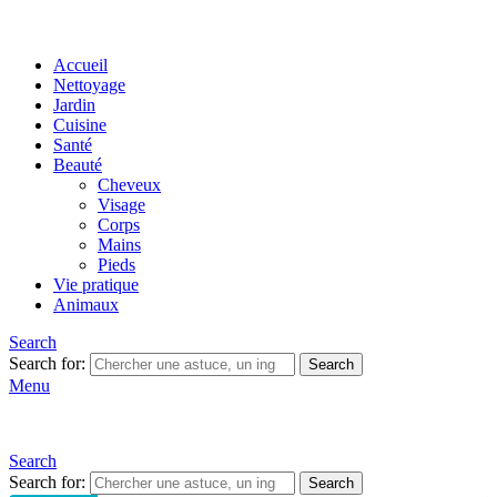
Accueil
Nettoyage
Jardin
Cuisine
Santé
Beauté
Cheveux
Visage
Corps
Mains
Pieds
Vie pratique
Animaux
Search
Search for:
Search
Menu
Search
Search for:
Search