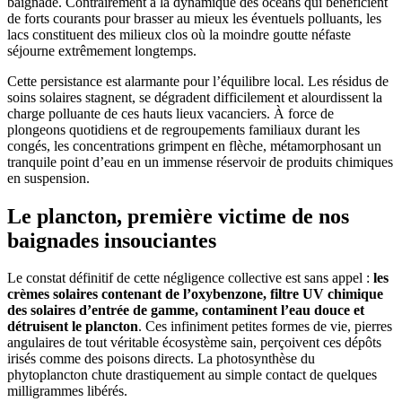
baignade. Contrairement à la dynamique des océans qui bénéficient
de forts courants pour brasser au mieux les éventuels polluants, les
lacs constituent des milieux clos où la moindre goutte néfaste
séjourne extrêmement longtemps.
Cette persistance est alarmante pour l’équilibre local. Les résidus de
soins solaires stagnent, se dégradent difficilement et alourdissent la
charge polluante de ces hauts lieux vacanciers. À force de
plongeons quotidiens et de regroupements familiaux durant les
congés, les concentrations grimpent en flèche, métamorphosant un
tranquile point d’eau en un immense réservoir de produits chimiques
en suspension.
Le plancton, première victime de nos
baignades insouciantes
Le constat définitif de cette négligence collective est sans appel :
les
crèmes solaires contenant de l’oxybenzone, filtre UV chimique
des solaires d’entrée de gamme, contaminent l’eau douce et
détruisent le plancton
. Ces infiniment petites formes de vie, pierres
angulaires de tout véritable écosystème sain, perçoivent ces dépôts
irisés comme des poisons directs. La photosynthèse du
phytoplancton chute drastiquement au simple contact de quelques
milligrammes libérés.