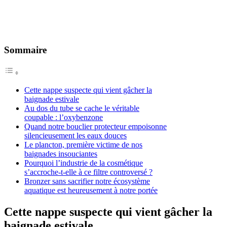
Sommaire
Cette nappe suspecte qui vient gâcher la
baignade estivale
Au dos du tube se cache le véritable
coupable : l’oxybenzone
Quand notre bouclier protecteur empoisonne
silencieusement les eaux douces
Le plancton, première victime de nos
baignades insouciantes
Pourquoi l’industrie de la cosmétique
s’accroche-t-elle à ce filtre controversé ?
Bronzer sans sacrifier notre écosystème
aquatique est heureusement à notre portée
Cette nappe suspecte qui vient gâcher la
baignade estivale