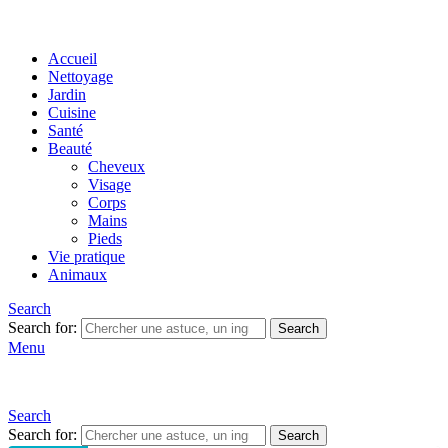
Accueil
Nettoyage
Jardin
Cuisine
Santé
Beauté
Cheveux
Visage
Corps
Mains
Pieds
Vie pratique
Animaux
Search
Search for:
Search
Menu
Search
Search for:
Search