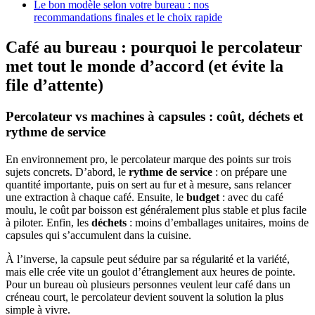
Le bon modèle selon votre bureau : nos
recommandations finales et le choix rapide
Café au bureau : pourquoi le percolateur
met tout le monde d’accord (et évite la
file d’attente)
Percolateur vs machines à capsules : coût, déchets et
rythme de service
En environnement pro, le percolateur marque des points sur trois
sujets concrets. D’abord, le
rythme de service
: on prépare une
quantité importante, puis on sert au fur et à mesure, sans relancer
une extraction à chaque café. Ensuite, le
budget
: avec du café
moulu, le coût par boisson est généralement plus stable et plus facile
à piloter. Enfin, les
déchets
: moins d’emballages unitaires, moins de
capsules qui s’accumulent dans la cuisine.
À l’inverse, la capsule peut séduire par sa régularité et la variété,
mais elle crée vite un goulot d’étranglement aux heures de pointe.
Pour un bureau où plusieurs personnes veulent leur café dans un
créneau court, le percolateur devient souvent la solution la plus
simple à vivre.