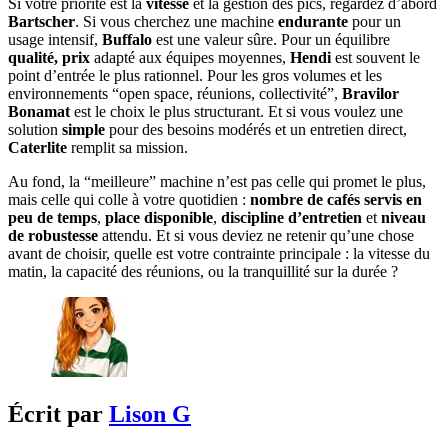
Si votre priorité est la
vitesse
et la gestion des pics, regardez d’abord
Bartscher
. Si vous cherchez une machine
endurante
pour un
usage intensif,
Buffalo
est une valeur sûre. Pour un équilibre
qualité, prix
adapté aux équipes moyennes,
Hendi
est souvent le
point d’entrée le plus rationnel. Pour les gros volumes et les
environnements “open space, réunions, collectivité”,
Bravilor
Bonamat
est le choix le plus structurant. Et si vous voulez une
solution
simple
pour des besoins modérés et un entretien direct,
Caterlite
remplit sa mission.
Au fond, la “meilleure” machine n’est pas celle qui promet le plus,
mais celle qui colle à votre quotidien :
nombre de cafés servis en
peu de temps
,
place disponible
,
discipline d’entretien
et
niveau
de robustesse
attendu. Et si vous deviez ne retenir qu’une chose
avant de choisir, quelle est votre contrainte principale : la vitesse du
matin, la capacité des réunions, ou la tranquillité sur la durée ?
Écrit par
Lison G