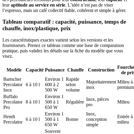
leur
aptitude au service en série
. L’idée n’est pas de viser
l’espresso, mais un café collectif fiable, cohérent et simple à gérer.
Tableau comparatif : capacité, puissance, temps de
chauffe, inox/plastique, prix
Les caractéristiques exactes varient selon les versions et les
fournisseurs. Prenez ce tableau comme une base de comparaison
pratique, puis validez les détails sur la fiche du modèle que vous
visez.
Fourche
Modèle
Capacité
Puissance
Chauffe
Construction
de pri
Bartscher
Environ 1
Rapide
Majoritairement
Milieu à
Percolator
6 à 10 l
600 à 2
selon
inox
premium
Inox
500 W
volume
Buffalo
Environ 1
Inox, pièces
Percolator
8 à 10 l
500 à 1
Régulière
Milieu
pro
Pro
650 W
Environ 1
Inox,
Hendi
Entrée à
6 à 10 l
500 à 1
Bonne
conception
Percolator
milieu
650 W
simple
Souvent