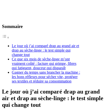
Sommaire
Le jour où j’ai comparé drap au grand air et
drap au sèche-linge : le test simple qui
change tout
Ce que six mois de sèche-linge m’ont
vraiment coûté : facture qui grimpe, fibres
qui fatiguent, douceur qui disparaît
Gagner du temps sans brancher la machine :
les bons réflexes pour sécher vite, protéger
ses textiles et réduire sa consommation
Le jour où j’ai comparé drap au grand
air et drap au sèche-linge : le test simple
qui change tout