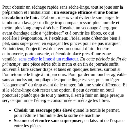
Pour obtenir un séchage rapide sans sèche-linge, tout se joue sur la
préparation et l’installation :
un essorage efficace
et
une bonne
circulation de l’air
. D’abord, mieux vaut éviter de surcharger le
tambour au lavage : un linge trop compact ressort plus humide et
mettra plus longtemps à sécher. Ensuite, un secouage énergique
avant étendage aide à “défroisser” et à ouvrir les fibres, ce qui
accélère l’évaporation. À l’extérieur, l’idéal reste d’étendre bien à
plat, sans superposer, en espaçant les pinces pour ne pas marquer.
En intérieur, l’objectif est de créer un courant d’air : fenêtre
entrouverte, porte ouverte, et étendoir placé près d’une zone
ventilée,
sans coller le linge à un radiateur
.
En cette période de fin de
printemps
, une pièce aérée tôt le matin et en fin de journée suffit
souvent à faire sécher draps et taies en quelques heures, surtout si
l’on retourne le linge à mi-parcours. Pour garder un toucher agréable
sans adoucissant, un pliage dès que le linge est sec, puis un léger
“claquement” du drap avant de le ranger, fait une vraie différence. Et
si le sèche-linge doit rester une option, il peut devenir un outil
ponctuel : plutôt que de tout y mettre, il sert à finir un linge presque
sec, ce qui limite l’énergie consommée et ménage les fibres.
Choisir un essorage plus élevé
quand le textile le permet,
pour réduire l’humidité dès la sortie de machine
Secouer et étendre sans superposer
, en laissant de l’espace
entre les pièces