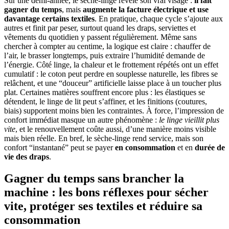
Sur une demi-année, le sèche-linge révèle son vrai visage :
il fait
gagner du temps
, mais
augmente la facture électrique et use
davantage certains textiles
. En pratique, chaque cycle s’ajoute aux
autres et finit par peser, surtout quand les draps, serviettes et
vêtements du quotidien y passent régulièrement. Même sans
chercher à compter au centime, la logique est claire : chauffer de
l’air, le brasser longtemps, puis extraire l’humidité demande de
l’énergie. Côté linge, la chaleur et le frottement répétés ont un effet
cumulatif : le coton peut perdre en souplesse naturelle, les fibres se
relâchent, et une “douceur” artificielle laisse place à un toucher plus
plat. Certaines matières souffrent encore plus : les élastiques se
détendent, le linge de lit peut s’affiner, et les finitions (coutures,
biais) supportent moins bien les contraintes. À force, l’impression de
confort immédiat masque un autre phénomène :
le linge vieillit plus
vite
, et le renouvellement coûte aussi, d’une manière moins visible
mais bien réelle. En bref, le sèche-linge rend service, mais son
confort “instantané” peut se payer
en consommation
et en
durée de
vie des draps
.
Gagner du temps sans brancher la
machine : les bons réflexes pour sécher
vite, protéger ses textiles et réduire sa
consommation