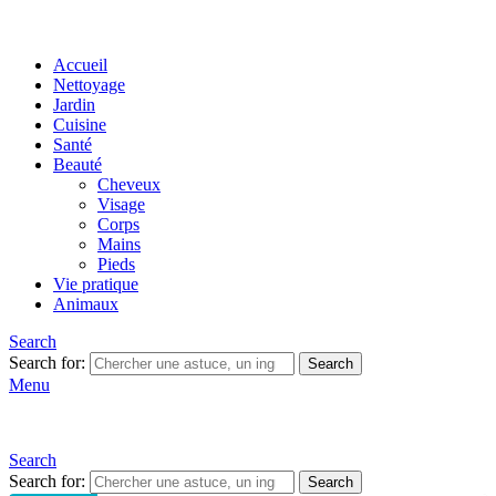
Accueil
Nettoyage
Jardin
Cuisine
Santé
Beauté
Cheveux
Visage
Corps
Mains
Pieds
Vie pratique
Animaux
Search
Search for:
Search
Menu
Search
Search for:
Search