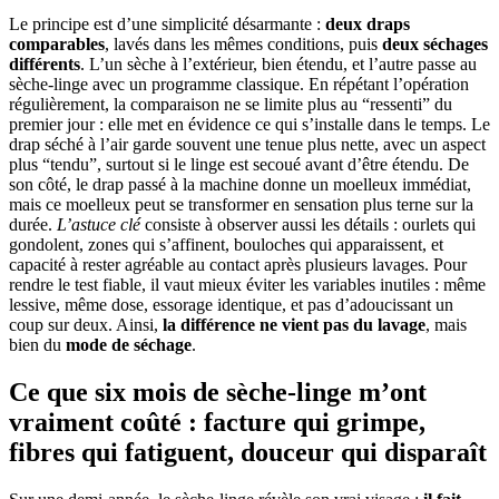
Le principe est d’une simplicité désarmante :
deux draps
comparables
, lavés dans les mêmes conditions, puis
deux séchages
différents
. L’un sèche à l’extérieur, bien étendu, et l’autre passe au
sèche-linge avec un programme classique. En répétant l’opération
régulièrement, la comparaison ne se limite plus au “ressenti” du
premier jour : elle met en évidence ce qui s’installe dans le temps. Le
drap séché à l’air garde souvent une tenue plus nette, avec un aspect
plus “tendu”, surtout si le linge est secoué avant d’être étendu. De
son côté, le drap passé à la machine donne un moelleux immédiat,
mais ce moelleux peut se transformer en sensation plus terne sur la
durée.
L’astuce clé
consiste à observer aussi les détails : ourlets qui
gondolent, zones qui s’affinent, bouloches qui apparaissent, et
capacité à rester agréable au contact après plusieurs lavages. Pour
rendre le test fiable, il vaut mieux éviter les variables inutiles : même
lessive, même dose, essorage identique, et pas d’adoucissant un
coup sur deux. Ainsi,
la différence ne vient pas du lavage
, mais
bien du
mode de séchage
.
Ce que six mois de sèche-linge m’ont
vraiment coûté : facture qui grimpe,
fibres qui fatiguent, douceur qui disparaît