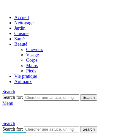
Accueil
Nettoyage
Jardin
Cuisine
Santé
Beauté
Cheveux
Visage
Corps
Mains
Pieds
Vie pratique
Animaux
Search
Search for:
Search
Menu
Search
Search for:
Search