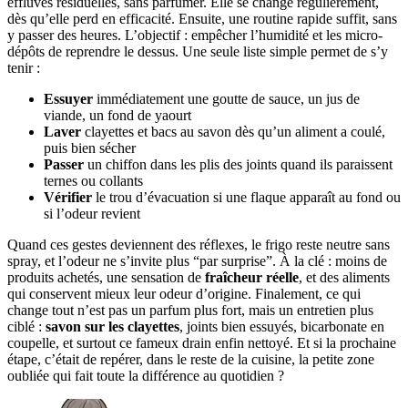
effluves résiduelles, sans parfumer. Elle se change régulièrement,
dès qu’elle perd en efficacité. Ensuite, une routine rapide suffit, sans
y passer des heures. L’objectif : empêcher l’humidité et les micro-
dépôts de reprendre le dessus. Une seule liste simple permet de s’y
tenir :
Essuyer
immédiatement une goutte de sauce, un jus de
viande, un fond de yaourt
Laver
clayettes et bacs au savon dès qu’un aliment a coulé,
puis bien sécher
Passer
un chiffon dans les plis des joints quand ils paraissent
ternes ou collants
Vérifier
le trou d’évacuation si une flaque apparaît au fond ou
si l’odeur revient
Quand ces gestes deviennent des réflexes, le frigo reste neutre sans
spray, et l’odeur ne s’invite plus “par surprise”. À la clé : moins de
produits achetés, une sensation de
fraîcheur réelle
, et des aliments
qui conservent mieux leur odeur d’origine. Finalement, ce qui
change tout n’est pas un parfum plus fort, mais un entretien plus
ciblé :
savon sur les clayettes
, joints bien essuyés, bicarbonate en
coupelle, et surtout ce fameux drain enfin nettoyé. Et si la prochaine
étape, c’était de repérer, dans le reste de la cuisine, la petite zone
oubliée qui fait toute la différence au quotidien ?