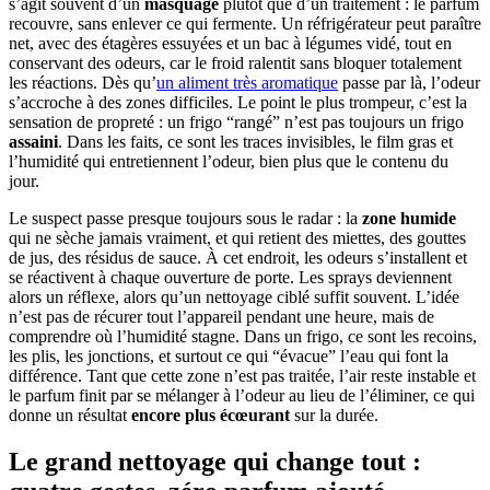
s’agit souvent d’un
masquage
plutôt que d’un traitement : le parfum
recouvre, sans enlever ce qui fermente. Un réfrigérateur peut paraître
net, avec des étagères essuyées et un bac à légumes vidé, tout en
conservant des odeurs, car le froid ralentit sans bloquer totalement
les réactions. Dès qu’
un aliment très aromatique
passe par là, l’odeur
s’accroche à des zones difficiles. Le point le plus trompeur, c’est la
sensation de propreté : un frigo “rangé” n’est pas toujours un frigo
assaini
. Dans les faits, ce sont les traces invisibles, le film gras et
l’humidité qui entretiennent l’odeur, bien plus que le contenu du
jour.
Le suspect passe presque toujours sous le radar : la
zone humide
qui ne sèche jamais vraiment, et qui retient des miettes, des gouttes
de jus, des résidus de sauce. À cet endroit, les odeurs s’installent et
se réactivent à chaque ouverture de porte. Les sprays deviennent
alors un réflexe, alors qu’un nettoyage ciblé suffit souvent. L’idée
n’est pas de récurer tout l’appareil pendant une heure, mais de
comprendre où l’humidité stagne. Dans un frigo, ce sont les recoins,
les plis, les jonctions, et surtout ce qui “évacue” l’eau qui font la
différence. Tant que cette zone n’est pas traitée, l’air reste instable et
le parfum finit par se mélanger à l’odeur au lieu de l’éliminer, ce qui
donne un résultat
encore plus écœurant
sur la durée.
Le grand nettoyage qui change tout :