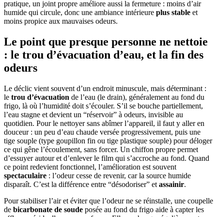
pratique, un joint propre améliore aussi la fermeture : moins d’air
humide qui circule, donc une ambiance intérieure
plus stable
et
moins propice aux mauvaises odeurs.
Le point que presque personne ne nettoie
: le trou d’évacuation d’eau, et la fin des
odeurs
Le déclic vient souvent d’un endroit minuscule, mais déterminant :
le
trou d’évacuation
de l’eau (le drain), généralement au fond du
frigo, là où l’humidité doit s’écouler. S’il se bouche partiellement,
l’eau stagne et devient un “réservoir” à odeurs, invisible au
quotidien. Pour le nettoyer sans abîmer l’appareil, il faut y aller en
douceur : un peu d’eau chaude versée progressivement, puis une
tige souple (type goupillon fin ou tige plastique souple) pour déloger
ce qui gêne l’écoulement, sans forcer. Un chiffon propre permet
d’essuyer autour et d’enlever le film qui s’accroche au fond. Quand
ce point redevient fonctionnel, l’amélioration est souvent
spectaculaire
: l’odeur cesse de revenir, car la source humide
disparaît. C’est la différence entre “désodoriser” et
assainir
.
Pour stabiliser l’air et éviter que l’odeur ne se réinstalle, une coupelle
de
bicarbonate de soude
posée au fond du frigo aide à capter les