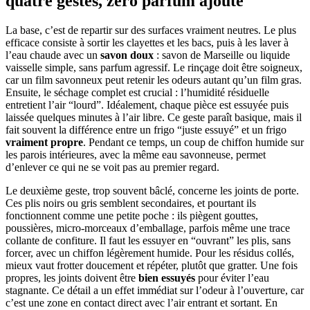
quatre gestes, zéro parfum ajouté
La base, c’est de repartir sur des surfaces vraiment neutres. Le plus
efficace consiste à sortir les clayettes et les bacs, puis à les laver à
l’eau chaude avec un
savon doux
: savon de Marseille ou liquide
vaisselle simple, sans parfum agressif. Le rinçage doit être soigneux,
car un film savonneux peut retenir les odeurs autant qu’un film gras.
Ensuite, le séchage complet est crucial : l’humidité résiduelle
entretient l’air “lourd”. Idéalement, chaque pièce est essuyée puis
laissée quelques minutes à l’air libre. Ce geste paraît basique, mais il
fait souvent la différence entre un frigo “juste essuyé” et un frigo
vraiment propre
. Pendant ce temps, un coup de chiffon humide sur
les parois intérieures, avec la même eau savonneuse, permet
d’enlever ce qui ne se voit pas au premier regard.
Le deuxième geste, trop souvent bâclé, concerne les joints de porte.
Ces plis noirs ou gris semblent secondaires, et pourtant ils
fonctionnent comme une petite poche : ils piègent gouttes,
poussières, micro-morceaux d’emballage, parfois même une trace
collante de confiture. Il faut les essuyer en “ouvrant” les plis, sans
forcer, avec un chiffon légèrement humide. Pour les résidus collés,
mieux vaut frotter doucement et répéter, plutôt que gratter. Une fois
propres, les joints doivent être
bien essuyés
pour éviter l’eau
stagnante. Ce détail a un effet immédiat sur l’odeur à l’ouverture, car
c’est une zone en contact direct avec l’air entrant et sortant. En